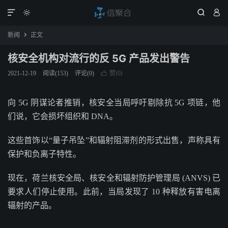




新闻
正文

核安全机构对流行的反 5G 产品发出警告
赞(
)
2021-12-19
阅读(
153
)
评论(0)

0
向 5G 阴谋论者推销，核安全当局呼吁剔除抗 5G 项链，他
们说，它会损坏组织和 DNA。
这些首饰以“量子吊坠”和辐射阻滞剂的形式出售，声称具有
保护和负离子特性。
现在，荷兰核安全局、核安全和辐射防护管理局 (ANVS) 已
要求人们停止使用。此前，当局发现了 10 种释放有害电离
辐射的产品。