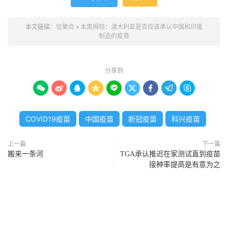
本文链接：
信聚合
»
本周揭晓：澳大利亚是否应该承认中国和印度
制造的疫苗
分享到









COVID19疫苗
中国疫苗
新冠疫苗
科兴疫苗
上一篇
下一篇
搬来一条河
TGA承认推迟在家测试直到疫苗
接种率提高是有意为之