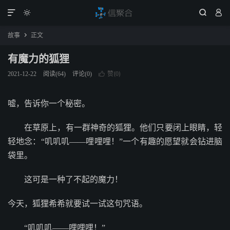




故事
正文

有魔力的狐狸
赞(
)
2021-12-22
阅读(
64
)
评论(0)

0
嘘，告诉你一个秘密。
在草原上，有一群神奇的狐狸。他们只要闭上眼睛，轻
轻地念：“叽叽叽——哩哩哩！”一个有趣的愿望就会钻进脑
袋里。
这可是一种了不起的魔力！
今天，狐狸希希就要试一试这句咒语。
“叽叽叽——哩哩哩！”