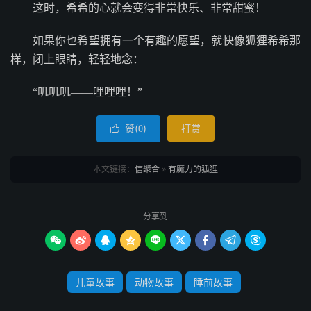
这时，希希的心就会变得非常快乐、非常甜蜜！
如果你也希望拥有一个有趣的愿望，就快像狐狸希希那
样，闭上眼睛，轻轻地念：
“叽叽叽——哩哩哩！”
赞(
)
打赏

0
本文链接：
信聚合
»
有魔力的狐狸
分享到









儿童故事
动物故事
睡前故事