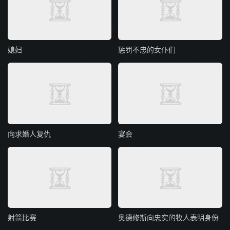
媳妇
惩罚不忠的女仆们
向求婚人复仇
宴会
射箭比赛
奥德修斯向忠实的牧人表明身份