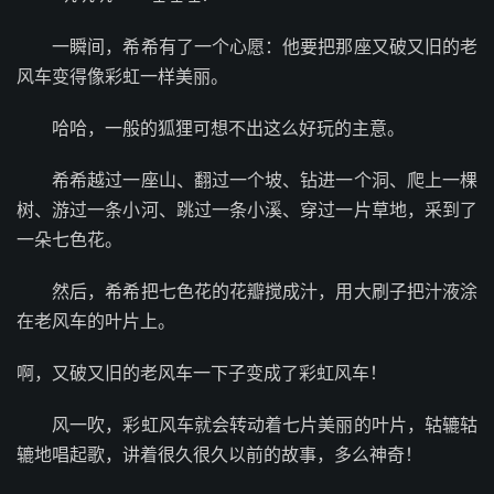
一瞬间，希希有了一个心愿：他要把那座又破又旧的老
风车变得像彩虹一样美丽。
哈哈，一般的狐狸可想不出这么好玩的主意。
希希越过一座山、翻过一个坡、钻进一个洞、爬上一棵
树、游过一条小河、跳过一条小溪、穿过一片草地，采到了
一朵七色花。
然后，希希把七色花的花瓣搅成汁，用大刷子把汁液涂
在老风车的叶片上。
啊，又破又旧的老风车一下子变成了彩虹风车！
风一吹，彩虹风车就会转动着七片美丽的叶片，轱辘轱
辘地唱起歌，讲着很久很久以前的故事，多么神奇！