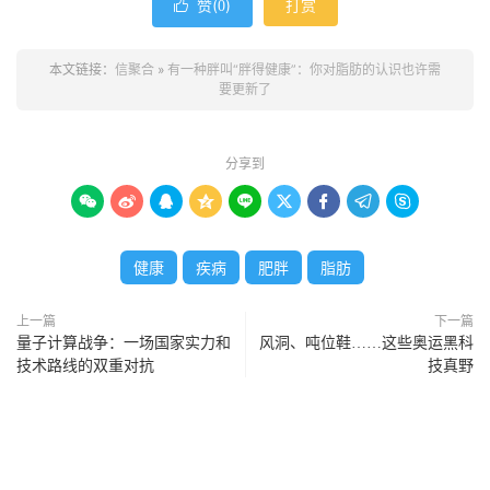
赞(
)
打赏

0
本文链接：
信聚合
»
有一种胖叫“胖得健康”：你对脂肪的认识也许需
要更新了
分享到









健康
疾病
肥胖
脂肪
上一篇
下一篇
量子计算战争：一场国家实力和
风洞、吨位鞋……这些奥运黑科
技术路线的双重对抗
技真野