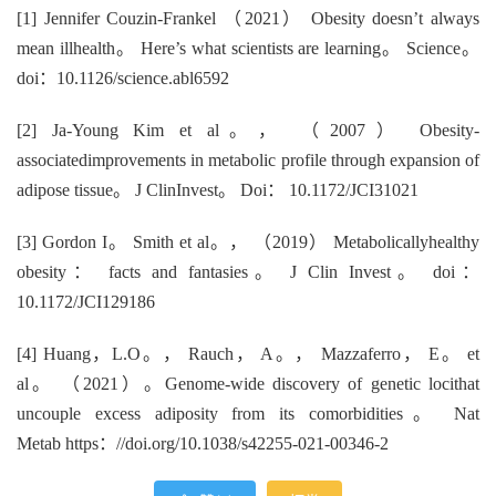
[1] Jennifer Couzin-Frankel （2021） Obesity doesn’t always
mean illhealth。 Here’s what scientists are learning。 Science。
doi：10.1126/science.abl6592
[2] Ja-Young Kim et al。， （2007） Obesity-
associatedimprovements in metabolic profile through expansion of
adipose tissue。 J ClinInvest。 Doi： 10.1172/JCI31021
[3] Gordon I。 Smith et al。， （2019） Metabolicallyhealthy
obesity： facts and fantasies。 J Clin Invest。 doi：
10.1172/JCI129186
[4] Huang，L.O。， Rauch， A。， Mazzaferro， E。 et
al。 （2021）。Genome-wide discovery of genetic locithat
uncouple excess adiposity from its comorbidities。 Nat
Metab https：//doi.org/10.1038/s42255-021-00346-2