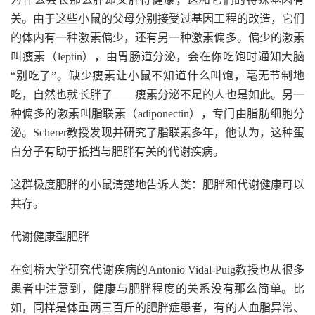
关。由于这些小鼠的父母分别接受过基因工程的改造，它们
的体内有一种激素偏少，还有另一种激素偏多。偏少的激素
叫瘦素（leptin），由胃肠道分泌，会在你吃饱时通知大脑
“别吃了”。缺少瘦素让小鼠不知道什么叫饱，毫无节制地
吃，自然也就长胖了——瘦素分泌不足的人也是如此。另一
种偏多的激素叫脂联素（adiponectin），专门由脂肪细胞分
泌。Scherer教授发现并研究了脂联素多年，他认为，这种蛋
白分子有助于抵挡与肥胖有关的代谢疾病。
这群极度肥胖的小鼠清楚地告诉人类：肥胖和代谢健康可以
共存。
代谢健康型肥胖
在剑桥大学研究代谢疾病的Antonio Vidal-Puig教授也从很多
患者中注意到，健康与肥胖程度的关系没有那么简单。比
如，同样是体重两三百斤的肥胖症患者，有的人血脂异常、