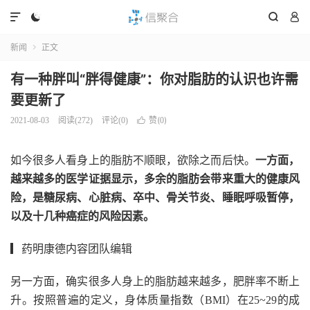




新闻
正文

有一种胖叫“胖得健康”：你对脂肪的认识也许需
要更新了
赞(
)
2021-08-03
阅读(
272
)
评论(0)

0
如今很多人看身上的脂肪不顺眼，欲除之而后快。
一方面，
越来越多的医学证据显示，多余的脂肪会带来重大的健康风
险，是糖尿病、心脏病、卒中、骨关节炎、睡眠呼吸暂停，
以及十几种癌症的风险因素。
▎药明康德内容团队编辑
另一方面，确实很多人身上的脂肪越来越多，肥胖率不断上
升。按照普遍的定义，身体质量指数（BMI）在25~29的成