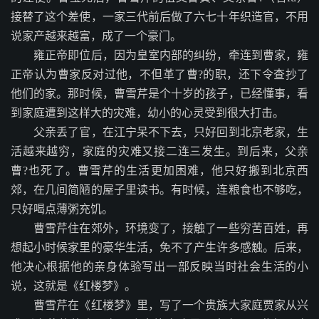
接替了这个差使，一家三代前后做了六七十年织造官，不用
说家产越来越富，成了一个豪门。
雍正帝即位后，因为皇室内部的纠纷，牵连到曹家，雍
正帝认为曹家反对过他，不但革了曹?的职，还下令查抄了
他们的家。那时候，曹雪芹是个十岁的孩子，已经懂事，看
到家庭遭到这样大的灾难，幼小的心灵受到很大打击。
父亲丢了官，在江宁呆不下去，只好回到北京老家，生
活越来越穷，家庭的灾难又接二连三发生。到后来，父亲
曹?也死了。曹雪芹的生活更加困难，他只好搬到北京西
郊，在几间简陋的屋子里读书。有时候，连粮食也不够吃，
只好喝点薄粥充饥。
曹雪芹住在郊外，环境变了，接触了一些穷苦百姓，再
想起小时候家里的豪华生活，免不了产生许多感触。后来，
他决心根据他的亲身体验写出一部反映当时社会生活的小
说，这就是《红楼梦》。
曹雪芹在《红楼梦》里，写了一个贵族大家庭贾家从兴