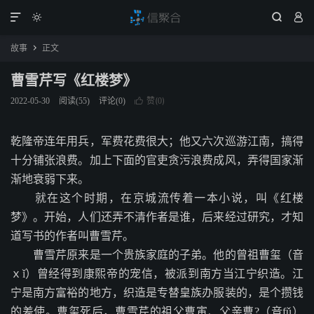




故事
正文

曹雪芹写《红楼梦》
赞(
)
2022-05-30
阅读(
55
)
评论(0)

0
乾隆帝连年用兵，军费花费很大；他又六次巡游江南，搞得
十分铺张浪费。加上下面的官吏贪污浪费成风，弄得国家渐
渐地衰弱下来。
就在这个时期，在京城流传着一本小说，叫《红楼
梦》。开始，人们还弄不清作者是谁，后来经过研究，才知
道写书的作者叫曹雪芹。
曹雪芹原来是一个贵族家庭的子弟。他的曾祖曹玺（音
ｘǐ）曾经得到康熙帝的宠信，被派到南方当江宁织造。江
宁是南方富裕的地方，织造是专替皇族办服装的，是个攒钱
的差使。曹玺死后，曹雪芹的祖父曹寅、父亲曹?（音fǔ）