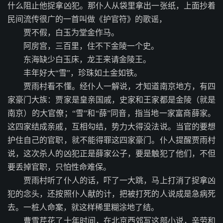
什么阻止他捉拿凶犯。那仆人从袋里拿出一张纸，上面抄着
民间流传很广的一首叫做《护官符》的歌谣，
贾不假，白玉为堂金作马。
阿房宫，三百里，住不下金陵一个史。
东海缺少白玉床，龙王来请金陵王。
丰年好大“雪”，珍珠如土金如铁。
贾雨村看不懂。经仆人一解说，才知道南京地方，有四
家豪门大族：贾家是皇亲国戚，史家和王家都是金陵（就是
南京）的大官僚；“雪”和“薛”同音，指当地一家富商薛家。
这四家结成亲戚，互相勾结，势力大得没法说。当官的要想
护住自己的官职，就不能得罪这四家豪门。仆人提醒贾雨村
说，这次杀人的凶犯正是薛家公子，要是触犯了他们，不但
要丢掉官职，只怕性命难保。
贾雨村听了仆人的话，吓了一大跳，马上打消了捉拿凶
犯的念头，还按照仆人献的计，把被打死的人说成是急病死
去。一桩人命案，就这样稀里糊涂地了结。
曹雪芹花了十年时间，在北京西郊写这部小说，辛劳和