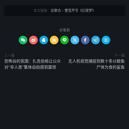
本文链接：
信聚合
»
曹雪芹写《红楼梦》
分享到









上一篇
下一篇
恐怖谷的氛围：扎克伯格让公众
无人机视觉捕捉到数十条以鲸鱼
对“非人类”集体自拍感到震惊
尸体为食的鲨鱼