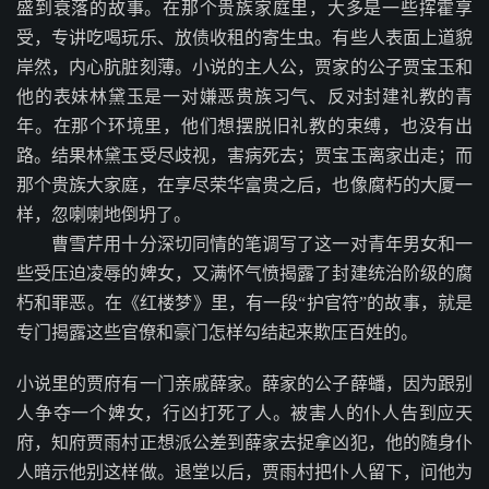
盛到衰落的故事。在那个贵族家庭里，大多是一些挥霍享
受，专讲吃喝玩乐、放债收租的寄生虫。有些人表面上道貌
岸然，内心肮脏刻薄。小说的主人公，贾家的公子贾宝玉和
他的表妹林黛玉是一对嫌恶贵族习气、反对封建礼教的青
年。在那个环境里，他们想摆脱旧礼教的束缚，也没有出
路。结果林黛玉受尽歧视，害病死去；贾宝玉离家出走；而
那个贵族大家庭，在享尽荣华富贵之后，也像腐朽的大厦一
样，忽喇喇地倒坍了。
曹雪芹用十分深切同情的笔调写了这一对青年男女和一
些受压迫凌辱的婢女，又满怀气愤揭露了封建统治阶级的腐
朽和罪恶。在《红楼梦》里，有一段“护官符”的故事，就是
专门揭露这些官僚和豪门怎样勾结起来欺压百姓的。
小说里的贾府有一门亲戚薛家。薛家的公子薛蟠，因为跟别
人争夺一个婢女，行凶打死了人。被害人的仆人告到应天
府，知府贾雨村正想派公差到薛家去捉拿凶犯，他的随身仆
人暗示他别这样做。退堂以后，贾雨村把仆人留下，问他为