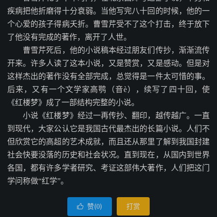
疾病把他折磨得十分衰弱。当他写完八十回的时候，他的一
个心爱的孩子得病夭折。曹雪芹受不了这个打击，终于放下
了他没有完成的著作，离开了人世。
曹雪芹死后，他的小说稿本经过朋友们传抄，渐渐流传
开来。许多人读了这本小说，又是赞赏，又是感动。但是对
这样杰出的著作没有全部完成，总觉得是一件太可惜的事。
后来，又有一个文学家高鹗（音è），续写了四十回，使
《红楼梦》成了一部结构完整的小说。
小说《红楼梦》经过一再传抄、翻印，越传越广。一直
到现代，大家公认它是我国古代最杰出的长篇小说。人们不
但欣赏它的高超的艺术成就，而且还从那里了解到我国封建
社会快要没落的历史和社会状况。直到现在，从国内到世界
各国，都有许多学者研究、考证这部伟大著作，人们把这门
学问称做“红学”。
赞(
)
打赏

0