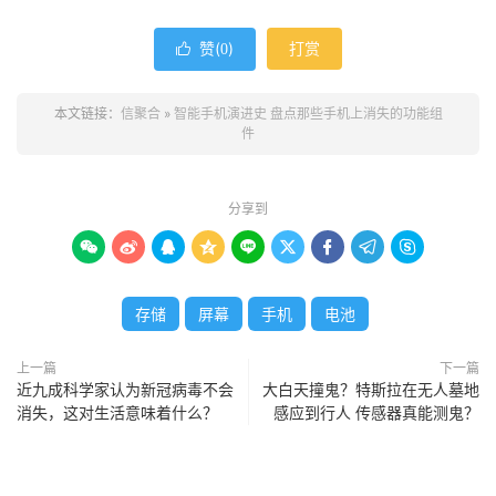
赞(
)
打赏

0
本文链接：
信聚合
»
智能手机演进史 盘点那些手机上消失的功能组
件
分享到









存储
屏幕
手机
电池
上一篇
下一篇
近九成科学家认为新冠病毒不会
大白天撞鬼？特斯拉在无人墓地
消失，这对生活意味着什么？
感应到行人 传感器真能测鬼？