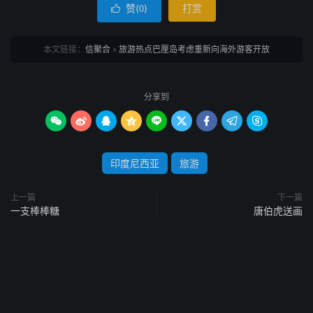
赞(
)
打赏

0
本文链接：
信聚合
»
旅游热点巴厘岛考虑重新向海外游客开放
分享到









印度尼西亚
旅游
上一篇
下一篇
一支棒棒糖
唐伯虎送画