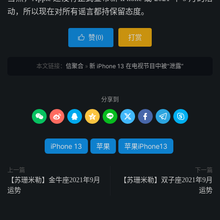
动，所以现在对所有谣言都持保留态度。
赞(
)
打赏

0
本文链接：
信聚合
»
新 iPhone 13 在电视节目中被“泄露”
分享到









iPhone 13
苹果
苹果iPhone13
上一篇
下一篇
【苏珊米勒】金牛座2021年9月
【苏珊米勒】双子座2021年9月
运势
运势