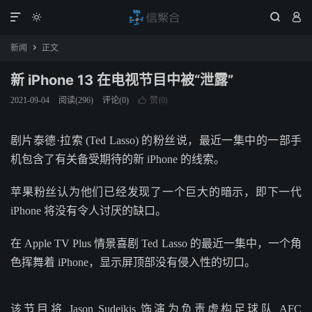




新闻
正文

新 iPhone 13 在电视节目中被“泄露”
赞(
)
2021-09-04
阅读(
296
)
评论(0)

0
剧片泰德·拉索 (Ted Lasso) 的粉丝说，最近一集中的一部手
机包含了有关备受期待的新 iPhone 的线索。
苹果粉丝认为他们已经发现了一个巨大的暗示，即下一代
iPhone 将没有令人讨厌的缺口。
在 Apple TV Plus 情景喜剧 Ted Lasso 的最近一集中，一个角
色挥舞着 iPhone，显示屏顶部没有侵入性的切口。
该节目将 Jason Sudeikis 饰演为负责虚构足球队 AFC