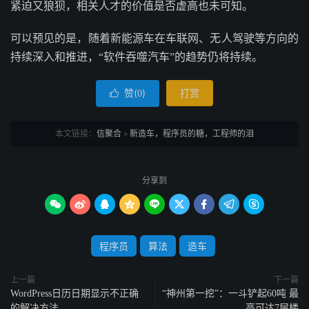
紧迫又狼狈，相关人才的价值是否虚高也未可知。
可以预见的是，随着新能源车在车联网、无人驾驶等方向的
持续深入和推进，“软件吞噬汽车”的趋势仍将持续。
赞(
)
打赏

0
本文链接：
信聚合
»
新造车，程序员的糖，工程师的泪
分享到









程序员
算法
造车
上一篇
下一篇
WordPress日历日期显示不正确
“神州第一挖”：一斗铲起60吨 最
的解决方法
高可达7层楼