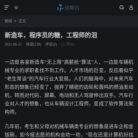




新闻
正文

新造车，程序员的糖，工程师的泪
赞(
)
2021-06-21
阅读(
239
)
评论(0)

0
一边是各家新造车“无上限”高薪抢“算法”人，一边是车辆机
械专业的求职者找不到工作。人才市场的巨变，反应着似乎
“老生常谈”的汽车行业大变局。人们的脑海中，对未来汽车
形态的想象已经变了，抛弃了精密的齿轮和轰鸣的燃油发动
机，转而对代码、屏幕、电动和无人驾驶伸出双手。汽车行
业对人才的想象，也从车辆设计工程师，变成了软件算法架
构师。
几年前，考生和父母对机械车辆类专业的想象是进车企和金
饭碗，如今报志愿的机构会劝一劝，“现在还是计算机好找