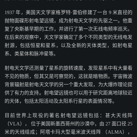
1937 年，美国天文学家格罗特·雷伯修建了一台 9 米直径的
抛物面碟形射电望远镜，成为射电天文学的先驱之一。他重
复了央斯基早期的工作，并进行了第一次无线电频率巡天。
在后来的观察中，天文学家确定了多个不同类型的无线电发
射源，包括恒星和星系，以及全新的天体类型，如射电星
系、类星体和脉冲星等。
射电天文学还测量了星系的旋转速度，发现星系中有大量看
不见的物质，但其又是可察觉的，这就是暗物质。宇宙微波
背景辐射是射电天文学的另一个重大发现，为大爆炸理论提
供了有力的支持。射电望远镜也可以用于研究距离地球较近
的天体，包括太阳活动及太阳系行星的表面情况等。
目前世界上现役的著名射电望远镜包括：甚大天线阵
（VLA）， 位于美国新墨西哥州的沙漠中，由 27 面口径 25
米的天线组成；阿塔卡玛大型毫米波天线阵 （ALMA），