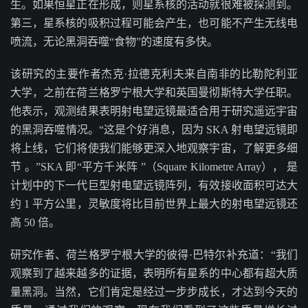
生。如果恒星正在形成，则星系核的活动就很难被探测到。
第三，星系核的吸积过程可能会产生，也可能不产生无线电
喷流，无论黑洞吞噬“食物”的速度有多快。
该研究的主要作者杰克·拉德克利夫来自南非的比勒陀利亚
大学，之前在荷兰格罗宁根大学和英国曼彻斯特大学任职。
他表示，观测结果表明射电望远镜最适合用于研究遥远宇宙
的黑洞吞噬情况。“这是个好消息，因为 SKA 射电望远镜即
将上线，它们将使我们能够更深入地观察宇宙，了解更多细
节 。”SKA 即“平方千米阵 ”（Square Kilometre Array）， 是
计划中的下一代巨型射电望远镜阵列，有效接收面积可达大
约 1 平方公里，灵敏度将比目前世界上最大的射电望远镜还
高 50 倍。
研究作者、荷兰格罗宁根大学的彼得·巴特尔补充道：“我们
观察到了越来越多的证据，表明所有星系的中心都有超大质
量黑洞。当然，它们肯定是经过一步步成长，才达到今天的