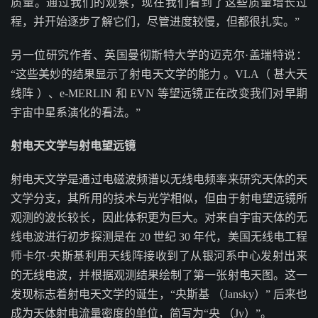
质量。通过我们的观察，现在我们看到了这些质量增长过
程，并开始逐步了解它们，尽管进度较慢，但都很扎实。”
另一位研究作者、英国曼彻斯特大学的迈克尔·盖瑞特说：
“这些美妙的结果显示了射电天文学的能力 。VLA（ 甚大天
线阵 ）、e-MERLIN 和 EVN 等望远镜正在改变我们对早期
宇宙中星系演化的看法。”
射电天文学与射电望远镜
射电天文学是通过电磁波频谱以无线电频率来研究天体的天
文学分支，其所用的技术与光学相似，但由于射电望远镜所
观测的波长较长，因此体积更为巨大。对来自宇宙天体的无
线电波进行初步探测是在 20 世纪 30 年代，美国无线电工程
师卡尔·央斯基利用天线阵接收到了从银河系中心发射出来
的无线电波，并根据观测结果绘制了第一张射电天图。这一
发现标志着射电天文学的诞生，“央斯基 （Jansky）” 后来也
成为天体射电流量密度的单位，简写为“央 （Jy）”。