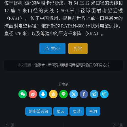
位于智利北部的阿塔卡玛沙漠，有 54 座 12 米口径的天线和
12 座 7 米口径的天线 ；500 米口径球面射电望远镜
（FAST）， 位于中国贵州，是目前世界上单一口径最大的
球面射电望远镜；俄罗斯的 RATAN-600 环状射电望远镜，
直径 576 米；以及筹建中的平方千米阵 （SKA）。
赞(
)
打赏

0
本文链接：
信聚合
»
新研究揭示黑洞吞噬周围物质的不同方式
分享到









射电望远镜
星云
星系
黑洞
上一篇
下一篇