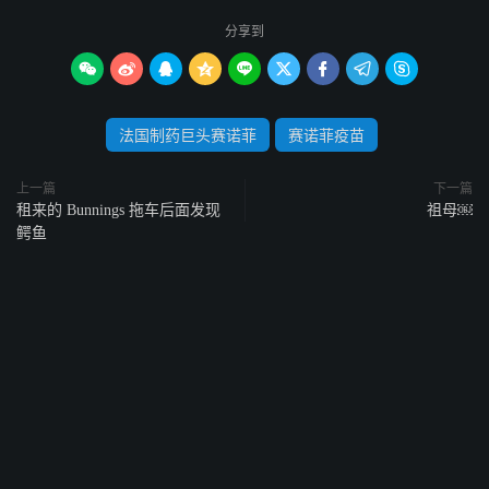
分享到









法国制药巨头赛诺菲
赛诺菲疫苗
上一篇
下一篇
租来的 Bunnings 拖车后面发现
祖母￼
鳄鱼