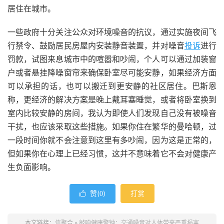
居住在城市。
一些政府十分关注公众对环境噪音的抗议，通过实施夜间飞
行禁令、鼓励居民房屋内安装静音装置，并对噪音
投诉
进行
罚款，试图来息城市中的喧嚣和吵闹，个人可以通过加装窗
户或者悬挂降噪窗帘来确保卧室尽可能安静，如果经济方面
可以承担的话，也可以搬迁到更安静的社区居住。巴斯恩
称，更经济的解决方案是晚上戴耳塞睡觉，或者将卧室换到
室内比较安静的房间，我认为即使人们发现自己没有被噪音
干扰，也应该采取这些措施。如果你住在繁华的曼哈顿，过
一段时间你就不会注意到这里有多吵闹，因为这是正常的，
但如果你在心理上已经习惯，这并不意味着它不会对健康产
生负面影响。
赞(
)
打赏

0
本文链接：
信聚合
»
敲响健康警钟：交通噪音对人体带来严重损害