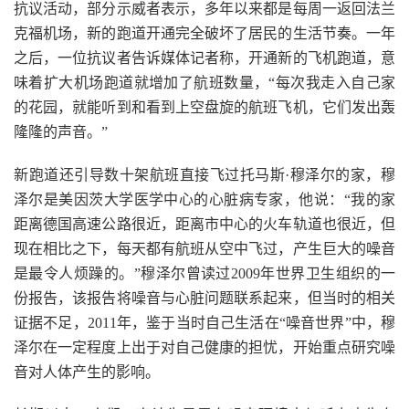
抗议活动，部分示威者表示，多年以来都是每周一返回法兰
克福机场，新的跑道开通完全破坏了居民的生活节奏。一年
之后，一位抗议者告诉媒体记者称，开通新的飞机跑道，意
味着扩大机场跑道就增加了航班数量，“每次我走入自己家
的花园，就能听到和看到上空盘旋的航班飞机，它们发出轰
隆隆的声音。”
新跑道还引导数十架航班直接飞过托马斯·穆泽尔的家，穆
泽尔是美因茨大学医学中心的心脏病专家，他说：“我的家
距离德国高速公路很近，距离市中心的火车轨道也很近，但
现在相比之下，每天都有航班从空中飞过，产生巨大的噪音
是最令人烦躁的。”穆泽尔曾读过2009年世界卫生组织的一
份报告，该报告将噪音与心脏问题联系起来，但当时的相关
证据不足，2011年，鉴于当时自己生活在“噪音世界”中，穆
泽尔在一定程度上出于对自己健康的担忧，开始重点研究噪
音对人体产生的影响。