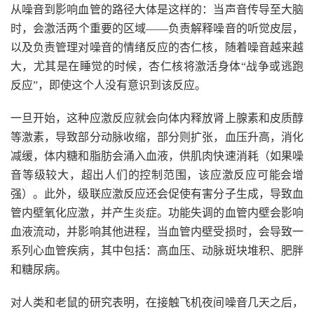
从噪音到影响血管的路径大体是这样的：当声音传导至大脑
时，会激活两个重要的区域——负责解释噪音的听觉皮层，
以及负责管理对噪音的情绪反应的杏仁核，随着噪音越来越
大，尤其是在睡觉的时候，杏仁核将激活身体“战争或逃跑
反应”，即使这个人没有意识到该反应。
一旦开始，这种应激反应就会向体内释放肾上腺素和皮质醇
等激素，导致部分动脉收缩，部分则扩张，血压升高，消化
减缓，体内糖和脂肪会涌入血液，供肌肉快速消耗（如果噪
音等级较大，超出人们的控制范围，该应激反应可能会增
强）。此外，级联应激反应还会促使有害分子生成，导致血
管内壁氧化应激，并产生炎症。功能失调的血管内壁会影响
血液流动，并影响其他进程，当血管内壁受损时，会导致一
系列心血管疾病，其中包括：高血压、动脉斑块堆积、肥胖
和糖尿病。
对人类和老鼠的研究表明，在接触飞机夜间噪音几天之后，