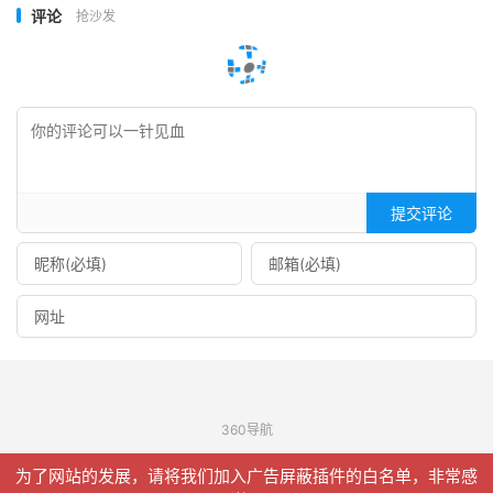
评论
抢沙发
提交评论
360导航
© 2026
信聚合
网站地图
为了网站的发展，请将我们加入广告屏蔽插件的白名单，非常感