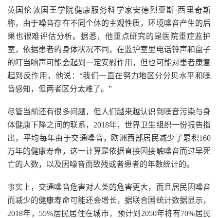
英国伦敦国王学院健康服务科学家安德烈亚斯·西里奇斯
称，由于噪音存在不同个体的主观性质，环境噪音产生的后
果也很难评估分析。据悉，他重点研究的是医院重症监护
室，依据患者的身体状况不同，在监护室里电话铃声和盘子
的叮当响声可能会起到一定安慰作用，但也可能对患者康复
起到反作用，他说：“我们一直在努力地区分分贝水平和噪
音感知，但两者区分太难了。”
尽管当前还有很多问题，但人们越来越认识到噪音污染与身
体健康下降之间的联系，2018年，世界卫生组织一份报告指
出，平均每年由于交通噪音，欧洲西部居民减少了累积160
万年的健康寿命，这一计算是依据直接因接触噪音而过早死
亡的人数，以及因噪音而致残或者患者的年数统计的。
事实上，交通噪音危害对人类的危害更大，而且居民因噪音
而减少的健康寿命可能还会增长，据联合国统计数据显示，
2018年，55%居民居住在城市，预计到2050年将有70%居民