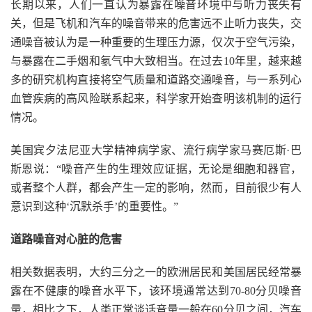
长期以来，人们一直认为暴露在噪音环境中与听力丧失有
关，但是飞机和汽车的噪音带来的危害远不止听力丧失，交
通噪音被认为是一种重要的生理压力源，仅次于空气污染，
与暴露在二手烟和氡气中大致相当。在过去10年里，越来越
多的研究机构直接将空气质量和道路交通噪音，与一系列心
血管疾病的高风险联系起来，科学家开始查明该机制的运行
情况。
美国宾夕法尼亚大学精神病学家、流行病学家马赛厄斯·巴
斯恩说：“噪音产生的生理效应证据，无论是细胞和器官，
或者整个人群，都会产生一定的影响，然而，目前很少有人
意识到这种‘沉默杀手’的重要性。”
道路噪音对心脏的危害
相关数据表明，大约三分之一的欧洲居民和美国居民经常暴
露在不健康的噪音水平下，该环境通常达到70-80分贝噪音
量，相比之下，人类正常谈话音量一般在60分贝之间，汽车