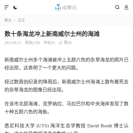




聚合
正文

数十条海龙冲上新南威尔士州的海滩
赞(
)
2022-04-13
阅读(
159
)
评论(0)

0
新南威尔士州多个海滩被冲上五颜六色的杂草海龙的照片已
经出现，这表明了一个更大的问题。
经过数周创纪录的降雨后，新南威尔士州海滩上散布着死去
的杂草海龙的图像已经出现。
在该市北部海滩、克罗纳拉、马拉巴尔和中央海岸发现了数
十种五颜六色的海鱼。
悉尼科技大学 (UTS) 海洋生态学教授 David Booth 博士认