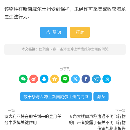
该物种在新南威尔士州受到保护，未经许可采集或收获海龙
属违法行为。
赞(
)
打赏

0
本文链接：
信聚合
»
数十条海龙冲上新南威尔士州的海滩
分享到









数十条海龙冲上新南威尔士州的海滩
海龙
上一篇
下一篇
澳大利亚将在即将到来的登月任
五角大楼向声称遭遇不明飞行物
务中发挥关键作用
的目击者披露了有关不明飞行物
伤害的秘密报告