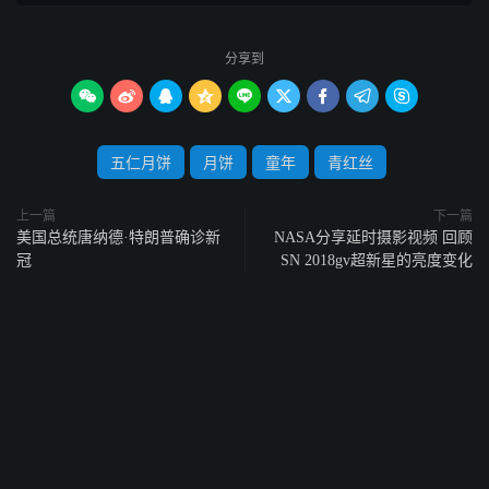
分享到









五仁月饼
月饼
童年
青红丝
上一篇
下一篇
美国总统唐纳德·特朗普确诊新
NASA分享延时摄影视频 回顾
冠
SN 2018gv超新星的亮度变化