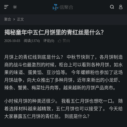




聚合
正文

揭秘童年中五仁月饼里的青红丝是什么？
赞(
)
2020-10-03
阅读(
1374
)
评论(0)

0
月饼上的青红线到底是什么？ 中秋节快到了，各月饼制造
商的战斗也最激烈的时候，柜台上可以看到各种月饼，如水
果的味道、蛋黄馅、豆沙馅等。 今年螺蛳粉也参加了这场
月饼战争，向大众推出了多种月饼，近年来新出的小龙虾、
辣条、蟹黄、梅菜牡丹肉等，越来越新的月饼产品亮市。
小时候月饼的种类还很少。 我看五仁月饼也想吃一口。 随
着选择材料越来越精致，五仁月饼也可以接受了。 今天给
大家暴露五仁月饼的青红丝。 到底是什么？