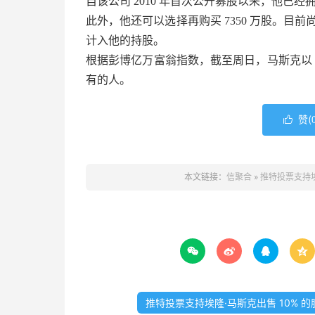
自该公司 2010 年首次公开募股以来，他已经拥有
此外，他还可以选择再购买 7350 万股。目前
计入他的持股。
根据彭博亿万富翁指数，截至周日，马斯克以 33
有的人。
赞(

本文链接：
信聚合
»
推特投票支持埃




推特投票支持埃隆·马斯克出售 10% 