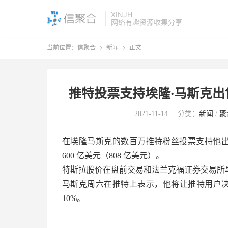
XINJH
网络有趣资源收集分享
当前位置：
信聚合
新闻
正文


推特投票支持埃隆·马斯克出
2021-11-14
分类：
新闻
/
聚
在埃隆马斯克的数百万推特粉丝投票支持他出
600 亿美元（808 亿美元）。
特斯拉股价在盘前交易和法兰克福证券交易所早
马斯克周六在推特上表示，他将让推特用户决定
10%。