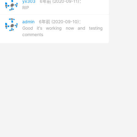
yx303
6年前 (2020-09-11)：
RIP
admin
6年前 (2020-09-10)：
Good it's working now and testing
comments