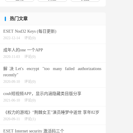
热门文章
ESET Nod32 Keys (每日更新)
2022-12-14
评论(0)
成年人的one 一个APP
2020-11-03
评论(0)
解决Let's encrypt "too many failed authorizations
recently"
2020-09-10
评论(0)
coub短视频APP，显示内涵隐藏类目版分享
2021-06-10
评论(0)
《权力的游戏》“荆棘女王”演员睡梦中逝世 享年82岁
2020-09-11
评论(1)
ESET Internet security 激活码三个