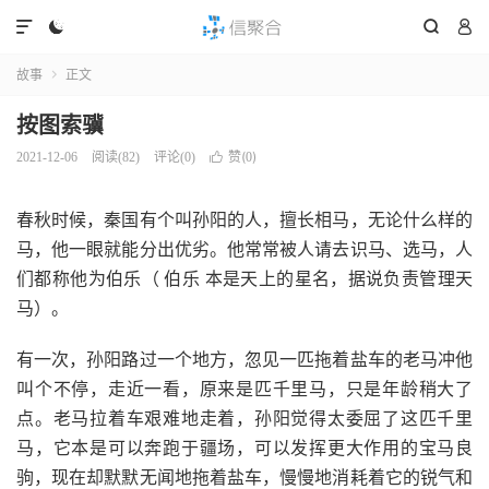




故事
正文

按图索骥
赞(
)
2021-12-06
阅读(
82
)
评论(0)

0
春秋时候，秦国有个叫孙阳的人，擅长相马，无论什么样的
马，他一眼就能分出优劣。他常常被人请去识马、选马，人
们都称他为伯乐（ 伯乐 本是天上的星名，据说负责管理天
马）。
有一次，孙阳路过一个地方，忽见一匹拖着盐车的老马冲他
叫个不停，走近一看，原来是匹千里马，只是年龄稍大了
点。老马拉着车艰难地走着，孙阳觉得太委屈了这匹千里
马，它本是可以奔跑于疆场，可以发挥更大作用的宝马良
驹，现在却默默无闻地拖着盐车，慢慢地消耗着它的锐气和