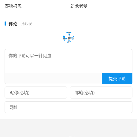
野狼报恩
幻术老爹
评论
抢沙发
提交评论