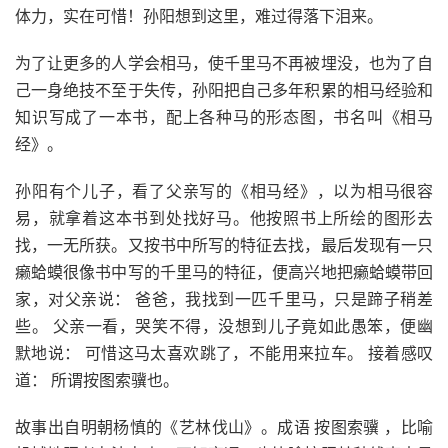
体力，实在可惜！孙阳想到这里，难过得落下泪来。
为了让更多的人学会相马，使千里马不再被埋没，也为了自
己一身绝技不至于失传，孙阳把自己多年积累的相马经验和
知识写成了一本书，配上各种马的形态图，书名叫《相马
经》。
孙阳有个儿子，看了父亲写的《相马经》，以为相马很容
易，就拿着这本书到处找好马。他按照书上所绘的图形去
找，一无所获。又按书中所写的特征去找，最后发现有一只
癞蛤蟆很像书中写的千里马的特征，便高兴地把癞蛤蟆带回
家，对父亲说： 爸爸，我找到一匹千里马，只是蹄子稍差
些。 父亲一看，哭笑不得，没想到儿子竟如此愚笨，便幽
默地说： 可惜这马太喜欢跳了，不能用来拉车。 接着感叹
道： 所谓按图索骥也。
故事出自明朝杨慎的《艺林伐山》。成语 按图索骥 ，比喻