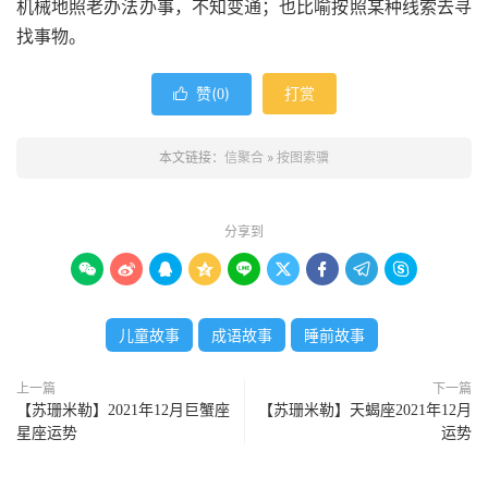
机械地照老办法办事，不知变通；也比喻按照某种线索去寻
找事物。
赞(
)
打赏

0
本文链接：
信聚合
»
按图索骥
分享到









儿童故事
成语故事
睡前故事
上一篇
下一篇
【苏珊米勒】2021年12月巨蟹座
【苏珊米勒】天蝎座2021年12月
星座运势
运势