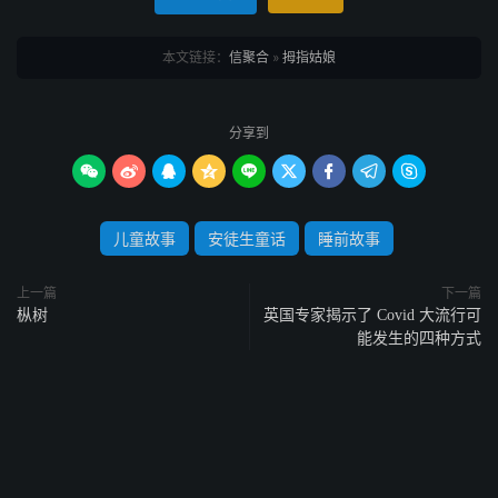
本文链接：
信聚合
»
拇指姑娘
分享到









儿童故事
安徒生童话
睡前故事
上一篇
下一篇
枞树
英国专家揭示了 Covid 大流行可
能发生的四种方式