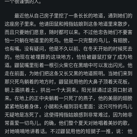
一个很谨慎的人。
最近他从自己房子里挖了一条长长的地道，通到她们的
这座房子里来。他请田鼠和拇指姑娘到这条地道里来散步，
而且只要她们愿意，随时都可以来。不过他忠告她们不要害
怕一只躺在地道里的死鸟。他是一只完整的鸟儿，有翅膀，
也有嘴。没有疑问，他是不久以前、在冬天开始的时候死去
的。他现在被埋葬的这块地方，恰恰被鼹鼠打穿了成为地
道。鼹鼠嘴里衔着一根引火柴它在黑暗中可以发出闪光。他
走在前面，为她们把这条又长又黑的地道照明。当她们来到
那只死鸟躺着的地方时，鼹鼠就用他的大鼻子顶着天花板，
朝上面拱着土，拱出一个大洞来。阳光就通过这洞口射进
来。在地上的正中央躺着一只死了的燕子，他的美丽的翅膀
紧紧地贴着身体，小腿和头缩到羽毛里面：这只可怜的鸟儿
无疑地是冻死了。这使得拇指姑娘感到非常难过，因为她非
常喜爱一切鸟儿。的确，他们整个夏天对她唱着美妙的歌，
对她喃喃地讲着话。不过鼹鼠用他的短腿子一推，说： 他