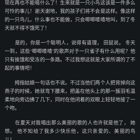
现在再也不能唱什么了！生来就是一只小鸟这该是一件多么
可怜的事儿！谢天谢地，我的孩子们将不会是这样。像这样
的一只鸟儿，什么事也不能做，只会唧唧喳喳地叫，到了冬
天就不得不饿死了！
是的，你是一个聪明人，说得有道理， 田鼠说。 冬天
一到，这些‘唧唧喳喳’的歌声对于一只雀子有什么用呢？他
只有挨饿和受冻的一条路。不过我想这就是大家所谓的了不
起的事情吧！
拇指姑娘一句话也不说。不过当他们两个人把背掉向这
燕子的时候，她就弯下腰来，把盖在他头上的那一簇羽毛温
柔地向旁边拂了几下，同时在他闭着的双眼上轻轻地接了一
个吻。
在夏天对我唱出那么美丽的歌的人也许就是他了， 她
想。 他不知给了我多少快乐他，这只亲爱的、美丽的鸟
儿！