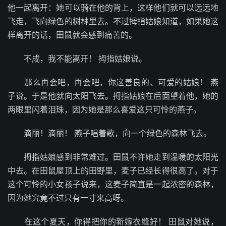
他一起离开：她可以骑在他的背上，这样他们就可以远远地
飞走，飞向绿色的树林里去。不过拇指姑娘知道，如果她这
样离开的话，田鼠就会感到痛苦的。
不成，我不能离开！ 拇指姑娘说。
那么再会吧，再会吧，你这善良的、可爱的姑娘！ 燕
子说。于是他就向太阳飞去。拇指姑娘在后面望着他，她的
两眼里闪着泪珠，因为她是那么喜爱这只可怜的燕子。
滴丽！滴丽！ 燕子唱着歌，向一个绿色的森林飞去。
拇指姑娘感到非常难过。田鼠不许她走到温暖的太阳光
中去。在田鼠屋顶上的田野里，麦子已经长得很高了。对于
这个可怜的小女孩子说来，这麦子简直是一起浓密的森林，
因为她究竟不过只有一寸来高呀。
在这个夏天，你得把你的新嫁衣缝好！ 田鼠对她说，