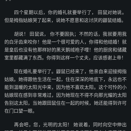
四个星期以后，你的婚礼就要举行了， 田鼠对她说。
但是拇指姑娘哭了起来，说她不愿意和这讨厌的鼹鼠结婚。
胡说！ 田鼠说， 你不要固执；不然的话，我就要用我
的白牙齿来咬你！他是一个很可爱的人，你得和他结婚！就
是皇后也没有他那样好的黑天鹅绒袍子哩！他的厨房和储藏
室里都藏满了东西。你得到这样一个丈夫，应该感谢上帝！
现在婚礼要举行了。鼹鼠已经来了，他亲自来迎接拇指
姑娘。她得跟他生活在一起，住在深深的地底下，永远也不
能到温暖的太阳光中来，因为他不喜欢太阳。这个可怜的小
姑娘现在感到非常难过，因为她现在不得不向那光耀的太阳
告别这太阳，当她跟田鼠住在一起的时候，她还能得到许可
在门口望一眼。
再会吧，您，光明的太阳！ 她说着，同时向空中伸出