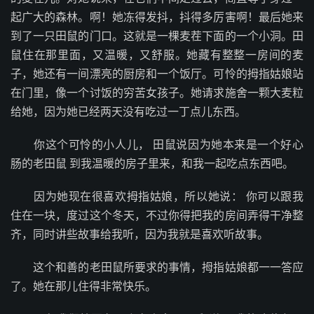
起广大的森林。啊！她冻得发抖，抖得多厉害啊！最后她来
到了一只田鼠的门口。这就是一棵麦茬下面的一个小洞。田
鼠住在那里面，又温暖，又舒服。她藏有整整一房间的麦
子，她还有一间漂亮的厨房和一个饭厅。可怜的拇指姑娘站
在门里，像一个讨饭的穷苦女孩子。她请求施舍一颗大麦粒
给她，因为她已经两天没有吃过一丁点儿东西。
你这个可怜的小人儿， 田鼠说因为她本来是一个好心
肠的老田鼠 到我温暖的房子里来，和我一起吃点东西吧。
因为她现在很喜欢拇指姑娘，所以她说： 你可以跟我
住在一块，度过这个冬天，不过你得把我的房间弄得干净整
齐，同时讲些故事给我听，因为我就是喜欢听故事。
这个和善的老田鼠所要求的事情，拇指姑娘都一一答应
了。她在那儿住得非常快乐。