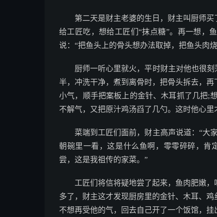
第二天是财主老婆的生日，财主叫厨师买了
给工匠吃，想给工匠们“抹点糖”。再一想，
说：“把鱼头上的骨头想办法取掉，把鱼头肉烧
厨师一听心里就火，平时财主对他也很刻薄
半，冲洗干净，煮到离骨时，把骨头拆去，再
小气，顺手把案板上的金针、木耳抓了几把;
不解气，又把原汁鸡汤舀了几勺。这时他心里
菜端到工匠们面前，财主高声说道：“大家
朝碗里一看，这是什么鱼啊，零零碎碎，肯
尝，这是我祖传的家菜。”
工匠们将信将疑地尝了起来，鱼肉肥嫩，味
多了，财主这才发现厨房里的金针、木耳、鸡
不想再受他的气，回去自己开了一个饭馆，挂