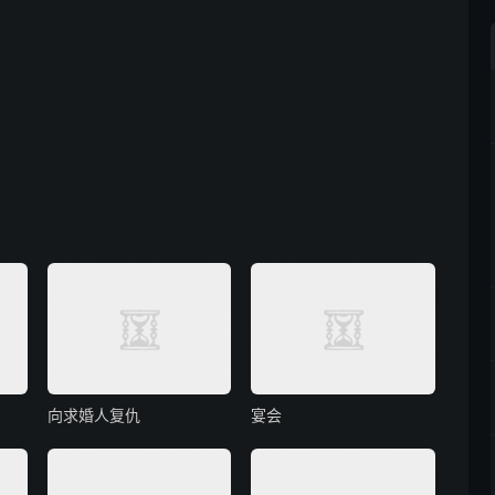
向求婚人复仇
宴会