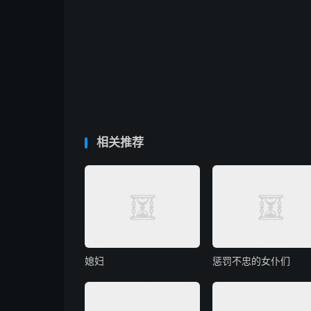
相关推荐
媳妇
惩罚不忠的女仆们