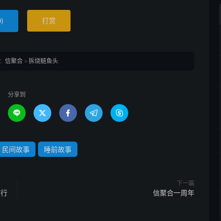
)
打赏
0
：
信聚合
»
拆烧鲢鱼头
分享到





民间故事
睡前故事
下一篇
旅行
信聚合一周年