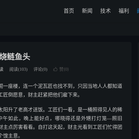
首页
新闻
技术
福利
烧鲢鱼头
赞(
)
读
阅读(
103
)
评论(0)

0
砌一座楼，连一个泥瓦匠也找不到，只因当地人人都知道
工匠倒愿意，财主赶紧把他们雇下来。
阳升了老高才送饭。工匠们一看，是一桶照得见人的稀
中午如此，晚上能好点，哪晓得还是外甥打灯笼—照旧
财主点厉害看看。自打这天起，财主光看到工匠们忙得团
个馊主意。