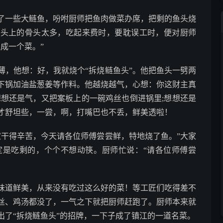
一些大鲢鱼，吩咐厨师把鱼肉做菜办席，把剩的鱼头烧
鱼头上的骨头太多，吃起来费时，要耽误工时，便对厨师
成一个菜。”
，他想：好，我就烧个“拆烧鲢鱼头”。他把鱼头一劈两
下锅加油盐葱姜等作料。他越烧越气，心想：你这财主真
想想还是气，又把案板上的一碗鸡丝也倒进锅里;想想还是
才舒坦些，一尝，啊，打嘴巴也不丢，鲜美透啦！
干得辛苦，今天请各位师傅尝尝鲜，特地烧了鱼。”大家
定是吃剩的，个个不想动筷。厨师忙说：“请各位师傅尝
道鲜美，从来没有吃过这么好的菜！等工匠们吃得差不
丝、鸡汤都没了，一气之下就把厨师赶跑了。厨师本来就
出了“拆烧鲢鱼头”的招牌，一下子成了镇江的一道名菜。