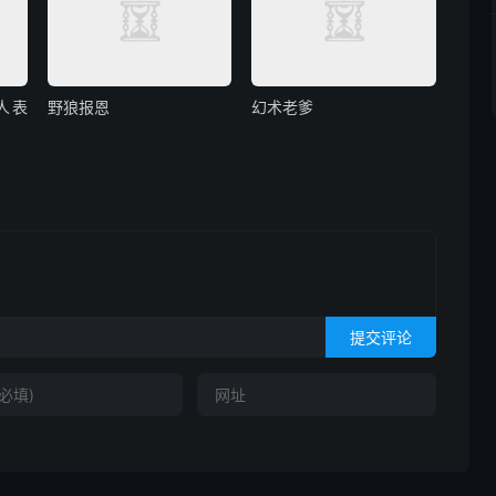
人表
野狼报恩
幻术老爹
提交评论