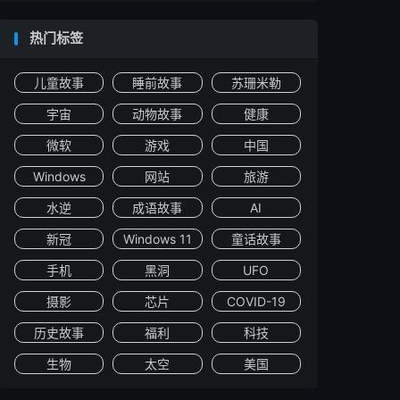
热门标签
儿童故事
睡前故事
苏珊米勒
宇宙
动物故事
健康
微软
游戏
中国
Windows
网站
旅游
水逆
成语故事
AI
新冠
Windows 11
童话故事
手机
黑洞
UFO
摄影
芯片
COVID-19
历史故事
福利
科技
生物
太空
美国