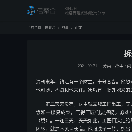
XINJH
网络有趣资源收集分享
当前位置：
信聚合
故事
正文


拆
2021-09-21
分类：
故事
/
阅
清朝末年，镇江有一个财主，十分吝啬。他想
他刻薄，不愿和他来往。凑巧有一批外地来的
第二天天没亮，财主就去喊工匠出工，等太
饭和一碟臭咸菜，气得工匠们要摔碗。原想
（舅）。一连三天，天天如此，工匠们决定给
团转，就是不见墙长高。他眼珠子一转，想出