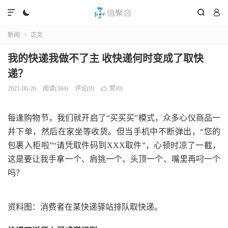




新闻
正文

我的快递我做不了主 收快递何时变成了取快
递？
赞(
)
2021-06-26
阅读(
384
)
评论(0)

0
每逢购物节，我们就开启了“买买买”模式，众多心仪商品一
并下单，然后在家坐等收货。但当手机中不断弹出，“您的
包裹入柜啦”“请凭取件码到XXX取件”，心顿时凉了一截，
这是要让我手拿一个、肩挑一个、头顶一个、嘴里再叼一个
吗？
资料图：消费者在某快递驿站排队取快递。