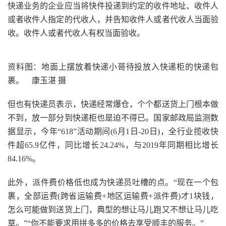
快递业务的企业应当将快件投递到约定的收件地址、收件人
或者收件人指定的代收人，并告知收件人或者代收人当面验
收。收件人或者代收人有权当面验收。
资料图：地面上摆放着快递小哥待投放入快递柜的快递包
裹。 康玉湛 摄
但也有快递员表示，快递经常爆仓，个个都送货上门根本做
不到，放一部分到快递柜也是迫不得已。国家邮政局监测数
据显示，今年“618”活动期间(6月1日-20日)，全行业揽收快
件超65.9亿件，同比增长24.24%，与2019年同期相比增长
84.16%。
此外，派件费价格低也成为快递员吐槽的点。“现在一个包
裹，全部运费(跨省运输费+地区运输费+派件费)才1块钱，
怎么可能做到送货上门，典型的想让马儿跑又不想让马儿吃
草。”“你不能要求用拼多多的价格去享受顺丰的服务。”