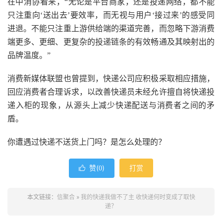
在中消协看来，“无论是平台商家，还是投递网络，都不能
只注重向‘送出去’要效率，而无视与用户‘接过来’的感受同
进退。不能只注重上游供给端的渠道完善，而忽略下游消费
端更多、更细、更复杂的投递链条的有效畅通及其映射出的
品牌温度。”
消费新媒体联盟也曾提到，快递公司应积极采取相应措施，
回应消费者合理诉求，以改善快递员未经允许擅自将快递投
递入柜的现象，从源头上减少快递配送与消费者之间的矛
盾。
你遭遇过快递不送货上门吗？是怎么处理的？
赞(
)
打赏

0
本文链接：
信聚合
»
我的快递我做不了主 收快递何时变成了取快
递？