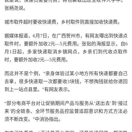
就是说，快递员需要付费，将包裹取出送至收件人手中。”
张柄尧说。
城市取件超时要收快递费，乡村取件则直接加收快递费。
据媒体报道，6月7日，在广西贺州市，有网友曝出到快递点
取件时，要额外加收2元—5元费用。张贴的海报显示，自6
月1日起，多家快递取消乡镇网点，乡亲们到代收点取件
时，要额外加收2元—5元费用。
而这并不是个例，“亲身体验过某小地方所有快递都要自己
去拿，很多快递取一次都要收3块钱，不想掏钱就给你退回
到上一站点县里。”有网友表示。
“部分电商平台对让促销期间产品与服务从‘送出去’到‘接过
来’的全链条、全环节服务品控监督追踪意识和方式方法必
须不断改变。”中消协指出。