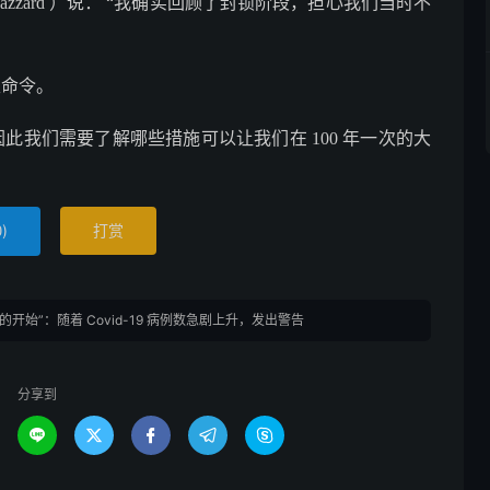
azzard ）说： “我确实回顾了封锁阶段，担心我们当时不
性命令。
此我们需要了解哪些措施可以让我们在 100 年一次的大
)
打赏
0
开始”：随着 Covid-19 病例数急剧上升，发出警告
分享到




