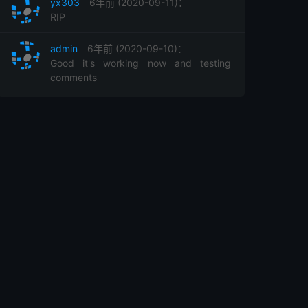
yx303
6年前 (2020-09-11)：
RIP
admin
6年前 (2020-09-10)：
Good it's working now and testing
comments