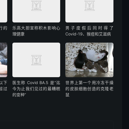
行的
乐高大胆宣称积木影响心
男子度假后同时得了
理健康
Covid-19、猴痘和艾滋病
以下
医生称 Covid BA.5 是“迄
世界上第一个用冷冻干燥
超过
今为止我们见过的最糟糕
的皮肤细胞创造的克隆老
的变种”
鼠