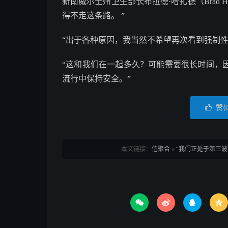
新南威尔士州卫生部长布拉德·哈扎德（Brad H
得不走这条路。 ”
“出于各种原因，我当然不希望再次看到强制
“这和我们在一起多久？可能需要很长时间，因
流行中保持安全。”
赞(

本文链接：
信聚合
»
“我们正处于第三波的



