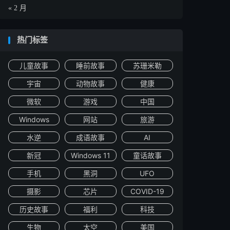
« 2 月
热门标签
儿童故事
睡前故事
苏珊米勒
宇宙
动物故事
健康
微软
游戏
中国
Windows
网站
旅游
水逆
成语故事
AI
新冠
Windows 11
童话故事
手机
黑洞
UFO
摄影
芯片
COVID-19
历史故事
福利
科技
生物
太空
美国