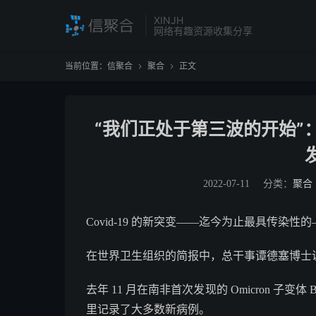
XINJH
网络有趣资源收集分享
当前位置：
信聚合
聚合
正文


“我们正处于第三波的开始”：随
2022-07-11
分类：
聚合
Covid-19 的新突变——迄今为止最具传染
在世界卫生组织的简报中，总干事谭德塞博士说
去年 11 月在南非首次发现的 Omicron 子变
里记录了大多数新病例。