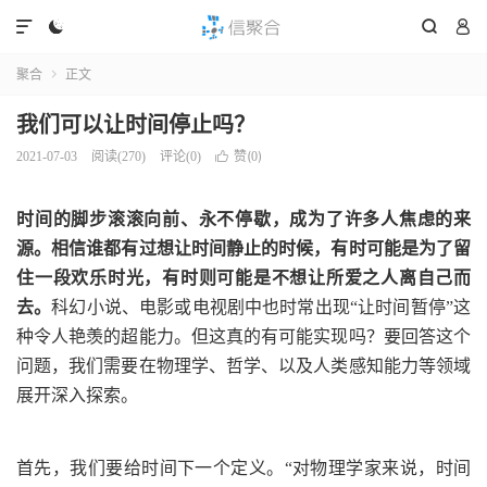




聚合
正文

我们可以让时间停止吗？
赞(
)
2021-07-03
阅读(
270
)
评论(0)

0
时间的脚步滚滚向前、永不停歇，成为了许多人焦虑的来
源。相信谁都有过想让时间静止的时候，有时可能是为了留
住一段欢乐时光，有时则可能是不想让所爱之人离自己而
去。
科幻小说、电影或电视剧中也时常出现“让时间暂停”这
种令人艳羡的超能力。但这真的有可能实现吗？要回答这个
问题，我们需要在物理学、哲学、以及人类感知能力等领域
展开深入探索。
首先，我们要给时间下一个定义。“对物理学家来说，时间