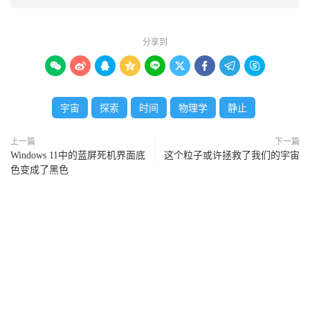
分享到









宇宙
探索
时间
物理学
静止
上一篇
下一篇
Windows 11中的蓝屏死机界面底
这个粒子或许拯救了我们的宇宙
色变成了黑色