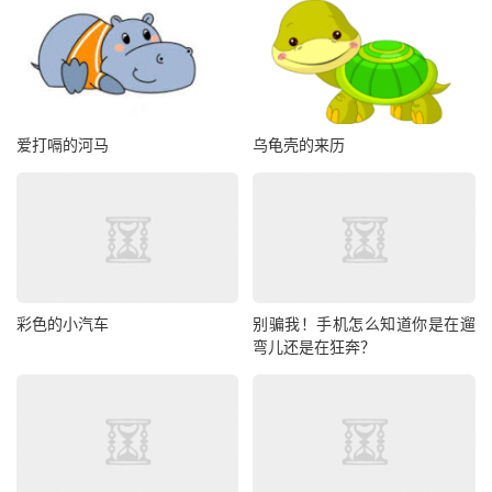
爱打嗝的河马
乌龟壳的来历
彩色的小汽车
别骗我！手机怎么知道你是在遛
弯儿还是在狂奔？