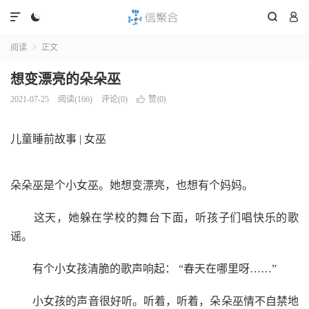




阅读
正文

想变漂亮的朵朵巫
赞(
)
2021-07-25
阅读(
166
)
评论(0)

0
儿童睡前故事 | 女巫
朵朵巫是个小女巫。她想变漂亮，也想有个妈妈。
这天，她躲在学校的舞台下面，听孩子们唱快乐的歌
谣。
有个小女孩清脆的歌声响起： “春天在哪里呀……”
小女孩的声音很好听。听着，听着，朵朵巫情不自禁地