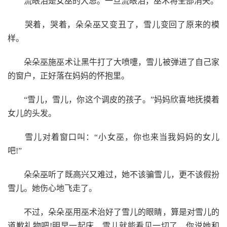
流眼泪是女巫的大忌。一旦流眼泪，巫术将全部消失。
哭着，哭着，朵朵巫又变丑了，雪儿变回了原来的模
样。
朵朵巫施巫术让黑牛打了大喷嚏，雪儿被弹进了自己家
的窗户，正好落在妈妈的怀抱里。
“雪儿，雪儿，你这个调皮的孩子。”妈妈欣喜地抚摸着
女儿的头发。
雪儿对着窗口叫：“小女巫，你也来当我妈妈的女儿
吧!”
朵朵巫听了既高兴又难过，她不该骗雪儿，更不该假扮
雪儿。她伤心地飞走了。
不过，朵朵巫用巫术治好了雪儿的眼睛，算是对雪儿的
道歉礼物吧!明早一起床，雪儿就能看见一切了，你说她和