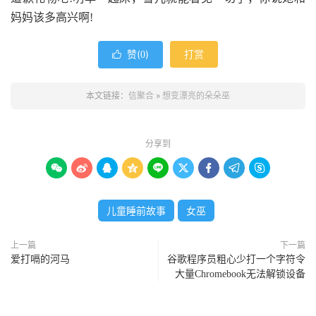
妈妈该多高兴啊!
赞(
)
打赏

0
本文链接：
信聚合
»
想变漂亮的朵朵巫
分享到









儿童睡前故事
女巫
上一篇
下一篇
爱打嗝的河马
谷歌程序员粗心少打一个字符令
大量Chromebook无法解锁设备