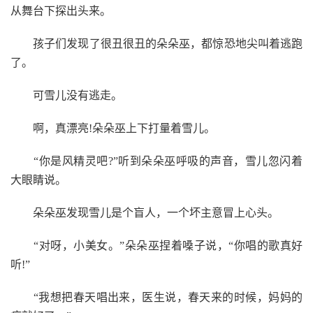
从舞台下探出头来。
孩子们发现了很丑很丑的朵朵巫，都惊恐地尖叫着逃跑
了。
可雪儿没有逃走。
啊，真漂亮!朵朵巫上下打量着雪儿。
“你是风精灵吧?”听到朵朵巫呼吸的声音，雪儿忽闪着
大眼睛说。
朵朵巫发现雪儿是个盲人，一个坏主意冒上心头。
“对呀，小美女。”朵朵巫捏着嗓子说，“你唱的歌真好
听!”
“我想把春天唱出来，医生说，春天来的时候，妈妈的