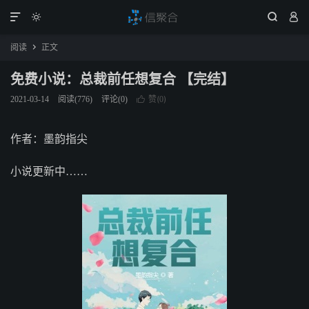




阅读
正文

免费小说：总裁前任想复合 【完结】
赞(
)
2021-03-14
阅读(
776
)
评论(0)

0
作者：墨韵指尖
小说更新中……