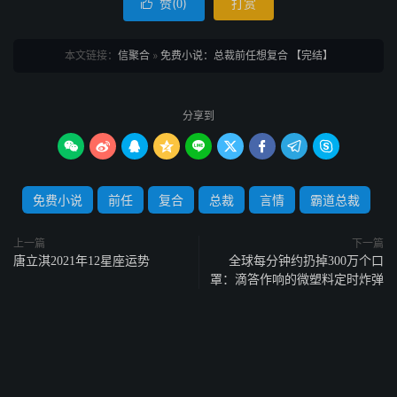
赞(
)
打赏

0
本文链接：
信聚合
»
免费小说：总裁前任想复合 【完结】
分享到









免费小说
前任
复合
总裁
言情
霸道总裁
上一篇
下一篇
唐立淇2021年12星座运势
全球每分钟约扔掉300万个口
罩：滴答作响的微塑料定时炸弹