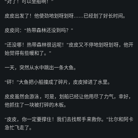
“对了！可以坐船啊！”
皮皮出发了！他使劲地划呀划呀……已经划了好长时间。
皮皮问：“热带森林还没到吗？”
“还没哪！热带森林很远呢！”皮皮又不停地划呀划呀，他开
始觉得有些暖和了。”
一天，突然从水中跳出一条大鱼。
“砰！”大鱼把小船撞成了碎片，皮皮掉进了水里。
皮皮虽然会游泳，可是，划船已经让他用尽了力气，幸好，
他抓住了一块被打碎的木板。
“皮皮，你一定要撑住！我们去找帮手来救你。”比尔和阿卡
急忙飞走了。