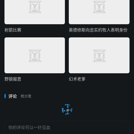
射箭比赛
奥德修斯向忠实的牧人表明身份
野狼报恩
幻术老爹
评论
抢沙发