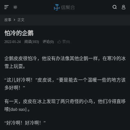




故事
正文

怕冷的企鹅
赞(
)
2022-01-24
阅读(
103
)
评论(0)

0
企鹅皮皮很怕冷，他没有办法像其他企鹅一样，在寒冷的冰
雪上玩耍。
“这儿好冷啊！”皮皮说，“要是能去一个温暖一些的地方该
多好啊！”
有一天，皮皮在冰上发现了两只奇怪的小鸟，他们冷得直哆
嗦[duō suo] 。
“好冷啊！好冷啊！”