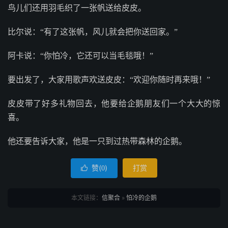
鸟儿们还用羽毛织了一张帆送给皮皮。
比尔说：“有了这张帆，风儿就会把你送回家。”
阿卡说：“你怕冷，它还可以当毛毯哦！”
要出发了，大家用歌声欢送皮皮：“欢迎你随时再来哦！”
皮皮带了好多礼物回去，他要给企鹅朋友们一个大大的惊
喜。
他还要告诉大家，他是一只到过热带森林的企鹅。
赞(
)
打赏

0
本文链接：
信聚合
»
怕冷的企鹅