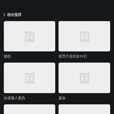
相关推荐
媳妇
惩罚不忠的女仆们
向求婚人复仇
宴会