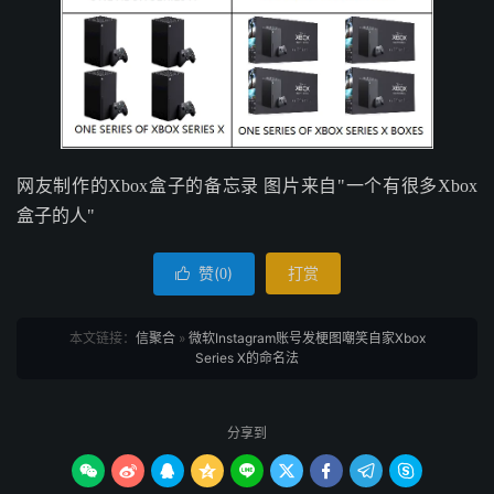
网友制作的Xbox盒子的备忘录 图片来自"一个有很多Xbox
盒子的人"
赞(
)
打赏

0
本文链接：
信聚合
»
微软Instagram账号发梗图嘲笑自家Xbox
Series X的命名法
分享到








