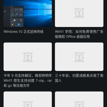
Windows 10 正式迎来终结
Win11 学院：如何免费使用广告
版微软 Office 桌面应用
今年 9 月支持解压，微软称明年
三十年前，扫雷成瘾差点毁了美
Win11 原生支持创建 7-zip、rar
国人
和 gz 等压缩文件