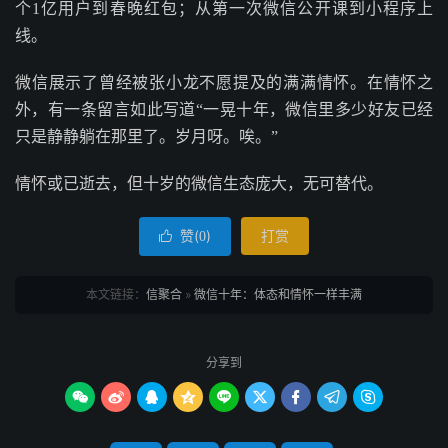
个1亿用户到春晚红包；从第一次微信公开课到小程序上
线。
微信展示了曾经被张小龙不愿提及的满满情怀。在情怀之
外，有一条留言如此写道“一晃十年，微信里多少好友已经
只是静静躺在那里了。岁月呀。唉。”
情怀或已逝去，但十岁的微信生态庞大，无可替代。
赞(
)
打赏

0
本文链接：
信聚合
»
微信十年：体态和情怀一样丰满
分享到








