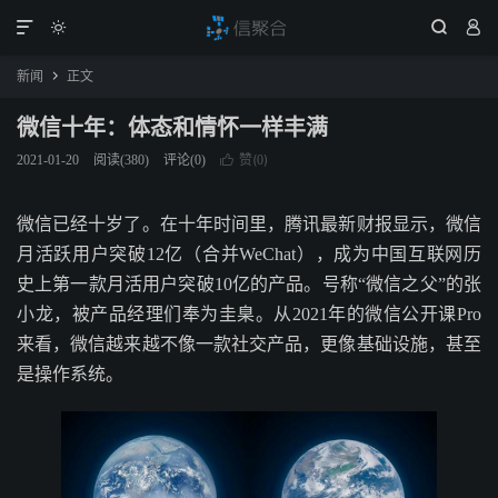




新闻
正文

微信十年：体态和情怀一样丰满
赞(
)
2021-01-20
阅读(
380
)
评论(0)

0
微信已经十岁了。在十年时间里，腾讯最新财报显示，微信
月活跃用户突破12亿（合并WeChat），成为中国互联网历
史上第一款月活用户突破10亿的产品。号称“微信之父”的张
小龙，被产品经理们奉为圭臬。从2021年的微信公开课Pro
来看，微信越来越不像一款社交产品，更像基础设施，甚至
是操作系统。