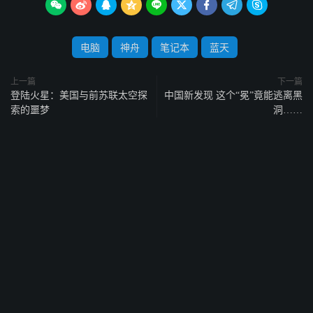









电脑
神舟
笔记本
蓝天
上一篇
下一篇
登陆火星：美国与前苏联太空探
中国新发现 这个“冕”竟能逃离黑
索的噩梦
洞……