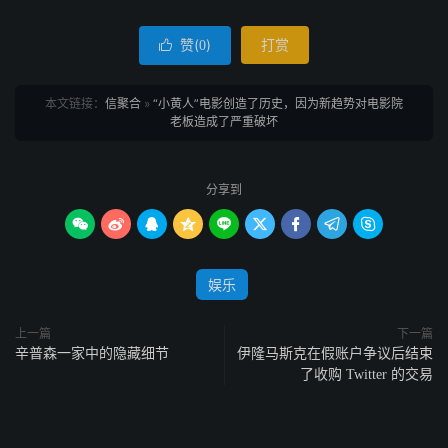
赞(
)
打赏

0
本文链接：
信聚合
»
“小黄人”电影创造了历史，因为新趋势对电影院
老板造成了严重破坏
分享到









娱乐
上一篇
下一篇
辛普森一家中的隐藏细节
伊隆马斯克在假账户争议后结束
了收购 Twitter 的交易