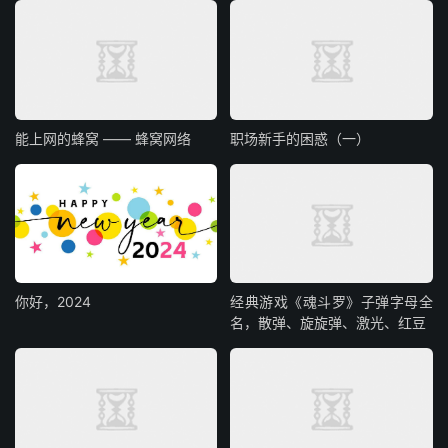
能上网的蜂窝 —— 蜂窝网络
职场新手的困惑（一）
你好，2024
经典游戏《魂斗罗》子弹字母全
名，散弹、旋旋弹、激光、红豆