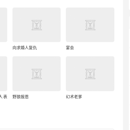
向求婚人复仇
宴会
人表
野狼报恩
幻术老爹