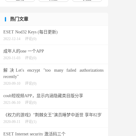
热门文章
ESET Nod32 Keys (每日更新)
2022-12-14
评论(0)
成年人的one 一个APP
2020-11-03
评论(0)
解决Let's encrypt "too many failed authorizations
recently"
2020-09-10
评论(0)
coub短视频APP，显示内涵隐藏类目版分享
2021-06-10
评论(0)
《权力的游戏》“荆棘女王”演员睡梦中逝世 享年82岁
2020-09-11
评论(1)
ESET Internet security 激活码三个