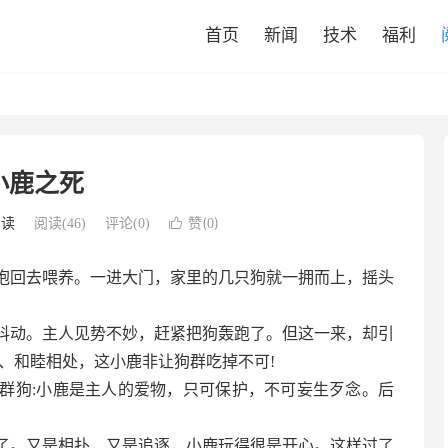
首页
新闻
技术
福利
小鹿之死
赞(
)
阅读
阅读(
46
)
评论(0)

0
抱回去喂养。一进大门，家里的几只狗就一拥而上，摇头
。
抖动。主人见势不妙，赶紧把狗轰跑了。但这一来，却引
、和睦相处，这小鹿非让狗群吃掉不可!
群狗:小鹿是主人的爱物，只可保护，不可妄生歹念。后
了。又是相扑，又是追逐，小鹿玩得很是开心。这样过了