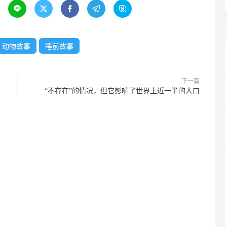





动物故事
睡前故事
下一篇
“不存在”的情况，但它影响了世界上近一半的人口