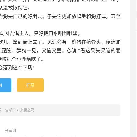
从没敢欺侮它。
为狗是自己的好朋友。于是它更加放肆地和狗打逗，甚至
鲜,因畏惧主人，只好把口水咽到肚里。
欢儿，窜到街上去了。见道旁有一群狗在抢骨头，便连蹦
屁股。群狗一见，又恼又喜。心说:“看这呆头呆脑的蠢
带咬把个小鹿给吃了。
会落到这个下场!
)
打赏
0
接：
信聚合
»
小鹿之死
分享到