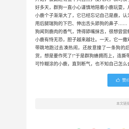
好多天，群狗一直小心谨慎地陪着小鹿玩耍，
小鹿个子渐渐大了，它已经忘记自己是鹿，认
用后腿瑞狗的下巴、伸出舌头舔狗的鼻子……
狗闻到鹿肉的香气，馋得舔嘴抹舌，很想尝尝
小鹿有恃无恐，胆子越来越壮。一天，它一撒
带跳地跑过去凑热闹，还故意撞了一条狗的后
货，想是要作死了!”于是群狗蜂拥而上，连撕
可怜糊涂的小鹿，直到断气，也不知自己怎么
赞(

本文链