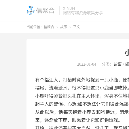
XINJH
网络有趣资源收集分享
当前位置：
信聚合
故事
正文


2022-01-04
分类：
故事
/
有个临江人，打猎时意外地捉到一只小鹿，便
摆尾，流着涎水，恨不得把这只小鹿当即吃掉
小鹿吓得紧紧把头扎在主人怀里，浑身不住地
起主人的警惕。心想:如不想法让它们彼此混熟
从此以后，他每天抱着小鹿去和狗亲近，暗示
来，逐渐放下鹿，眼瞅着让它和群狗嬉戏。
开始，彼此还有些不大自然，没几天，就习惯