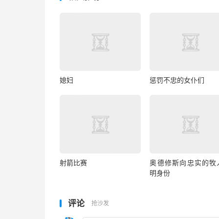
媳妇
惩罚不忠的女仆们
射箭比赛
奥德修斯向忠实的牧
明身份
评论
抢沙发