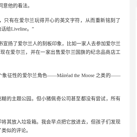
同意他的看法。
符，只有在爱尔兰玩得开心的英文字符，从而重新铭刻了
Liveline。”
书宣扬了爱尔兰人的刻板印象，比如一家人去参加爱尔兰
出现在爱尔兰，并在一家出售爱尔兰国旗的纪念品商店工
的爱尔兰角色——Máiréad the Moose 之类的——
迷糊的主题公园。但小猪佩奇公司甚至都没有尝试，所有
即将其放入垃圾箱。我会早点把它放进去，但孩子们发现
了类似的评论。