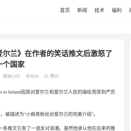
首页
新闻
技术
福利
爱尔兰》在作者的笑话推文后激怒了
一个国家
赞(
)
阅读(
245
)
评论(0)

0
oes to Ireland因其对爱尔兰和爱尔兰人民的描绘而受到严厉
色，被描述为“小佩奇粉丝对爱尔兰的完美介绍”。
一条推文引发了一波反对浪潮。虽然他承认他在后来的推