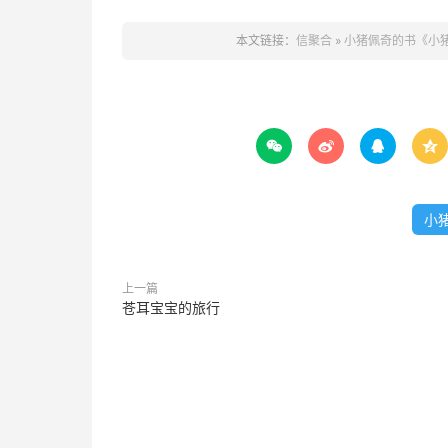
本文链接：
信聚合
»
小猪佩奇的书《小




小
上一篇
苍耳宝宝的旅行