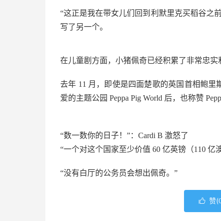
“这正是我在带女儿们回到利默里克买稻谷之
写了另一个。
在儿童剧方面，小猪佩奇已经积累了非常忠实
去年 11 月，即使是四面楚歌的英国首相鲍里斯·
爱的主题公园 Peppa Pig World 后，也称赞 P
“数一数你的日子！”：Cardi B 激怒了
“一个对这个国家至少价值 60 亿英镑（11
“没有白厅的公务员会想出佩奇。”
赞(
