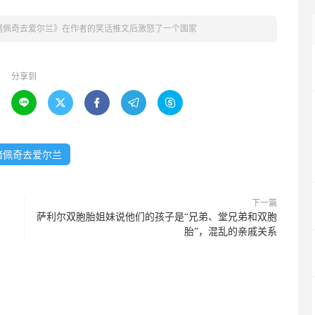
猪佩奇去爱尔兰》在作者的笑话推文后激怒了一个国家
分享到





猪佩奇去爱尔兰
下一篇
萨利尔双胞胎姐妹说他们的孩子是“兄弟、堂兄弟和双胞
胎”，混乱的亲戚关系