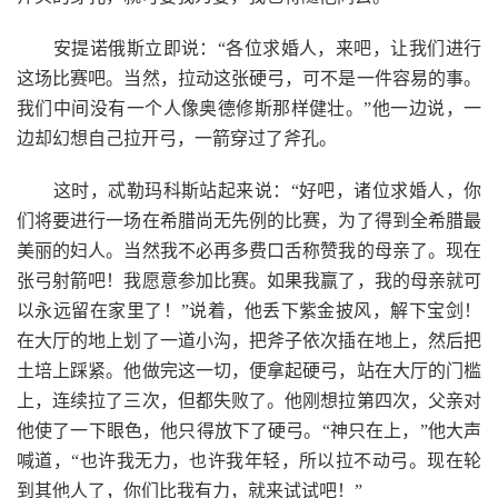
安提诺俄斯立即说：“各位求婚人，来吧，让我们进行
这场比赛吧。当然，拉动这张硬弓，可不是一件容易的事。
我们中间没有一个人像奥德修斯那样健壮。”他一边说，一
边却幻想自己拉开弓，一箭穿过了斧孔。
这时，忒勒玛科斯站起来说：“好吧，诸位求婚人，你
们将要进行一场在希腊尚无先例的比赛，为了得到全希腊最
美丽的妇人。当然我不必再多费口舌称赞我的母亲了。现在
张弓射箭吧！我愿意参加比赛。如果我赢了，我的母亲就可
以永远留在家里了！”说着，他丢下紫金披风，解下宝剑！
在大厅的地上划了一道小沟，把斧子依次插在地上，然后把
土培上踩紧。他做完这一切，便拿起硬弓，站在大厅的门槛
上，连续拉了三次，但都失败了。他刚想拉第四次，父亲对
他使了一下眼色，他只得放下了硬弓。“神只在上，”他大声
喊道，“也许我无力，也许我年轻，所以拉不动弓。现在轮
到其他人了，你们比我有力，就来试试吧！”