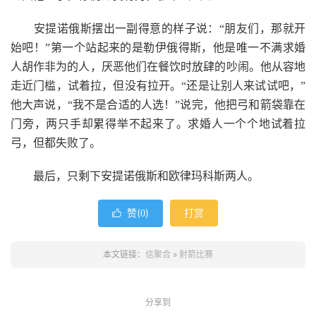
安提诺俄斯摆出一副得意的样子说：“朋友们，那就开
始吧！”第一个站起来的是勒伊俄得斯，他是唯一不满求婚
人胡作非为的人，厌恶他们在餐饮时放肆的吵闹。他从容地
走近门槛，试着拉，但没有拉开。“还是让别人来试试吧，”
他大声说，“我不是合适的人选！”说完，他把弓和箭袋靠在
门旁，两只手却累得举不起来了。求婚人一个个地试着拉
弓，但都失败了。
最后，只剩下安提诺俄斯和欧律玛科斯两人。
赞(
)
打赏

0
本文链接：
信聚合
»
射箭比赛
分享到