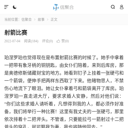




当前位置：
信聚合
故事
正文


射箭比赛
赞(
)
2022-07-04
阅读(
184
)
评论(0)

0
珀涅罗珀也觉得现在是布置射箭比赛的时候了。她手中拿着
一把带有象牙柄的铜钥匙，由女仆们陪着，来到后库房，那
是奥德修斯储藏财宝的地方。她看到钉子上挂着一张硬弓和
一个箭袋，便伸手把两样东西取了下来。他睹物思人，不禁
伤心地流下了眼泪。她让女仆拿着弓和箭袋离开了库房。珀
涅罗珀一直走进大厅，要求求婚人安静，然后对他们说：
“你们这些求婚人请听着，凡想得到我的人，都必须作好准
备，我们将举行一种比赛！这里有我丈夫的一张硬弓，那里
依次排着十二把斧头。不管谁，只要能拉弓一箭射过十二把
斧头的穿孔，就可娶我为妻，我也将随他同去。”