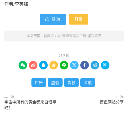
作者/李英锋
赞(
)
打赏

0
本文链接：
信聚合
»
对“表演式借贷广告”坚决说不
分享到









广告
虚假
贷款
金融
上一篇
下一篇
宇宙中所有的黄金都来自恒星
摸鱼网站分享
吗？