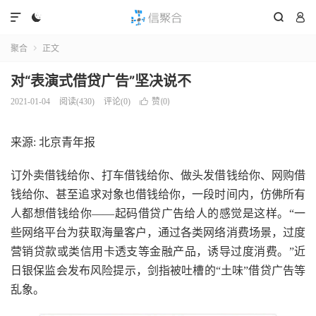




聚合
正文

对“表演式借贷广告”坚决说不
赞(
)
2021-01-04
阅读(
430
)
评论(0)

0
来源: 北京青年报
订外卖借钱给你、打车借钱给你、做头发借钱给你、网购借
钱给你、甚至追求对象也借钱给你，一段时间内，仿佛所有
人都想借钱给你——起码借贷广告给人的感觉是这样。“一
些网络平台为获取海量客户，通过各类网络消费场景，过度
营销贷款或类信用卡透支等金融产品，诱导过度消费。”近
日银保监会发布风险提示，剑指被吐槽的“土味”借贷广告等
乱象。