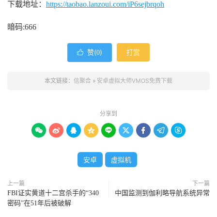
下载地址：
https://taobao.lanzoui.com/iP6sejbrqoh
暗码:666
赞(
)
打赏

0
本文链接：
信聚合
»
安卓虚拟大师VMOS免费下载
分享到









安卓
虚拟机
上一篇
下一篇
FBI证实黄道十二宫杀手的“340
中国监测到伽利略导航系统异常
密码”在51年后被破解