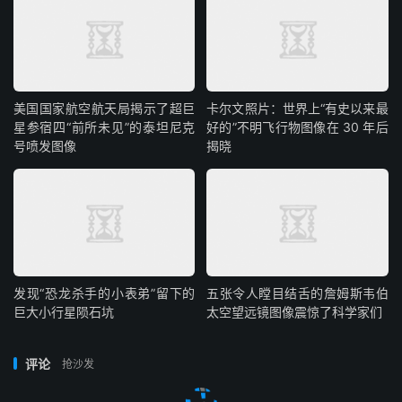
美国国家航空航天局揭示了超巨
卡尔文照片：世界上“有史以来最
星参宿四“前所未见”的泰坦尼克
好的”不明飞行物图像在 30 年后
号喷发图像
揭晓
发现“恐龙杀手的小表弟”留下的
五张令人瞠目结舌的詹姆斯韦伯
巨大小行星陨石坑
太空望远镜图像震惊了科学家们
评论
抢沙发