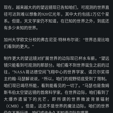
现在，越来越大的的望远镜现已告知咱们，可观测的世界直
径可达到难以想象的920亿光年，其中大约包括2万亿个星
系。但是，天文学家仍不知道，在已知的世界之外，到底还
有多少未知的世界。
加州大学欧文分校的弗吉尼亚·特林布尔说：“世界总是比咱
们看到的更大。”
制作更大的望远镜对扩展世界的边际现已杯水车薪。“望远
镜只能看到可观测的那部分。咱们看不到世界诞生之前的过
往，”NASA哥达德空间飞翔中心的世界学家、诺贝尔奖得
主约翰·马瑟解说说，“所以，咱们的视野彻底受到了限制。
咱们现已竭尽所能，看到能看见的一切了。”马瑟也是詹姆
斯韦伯太空望远镜的首席科学家。在世界边际，咱们看到了
大爆炸遗留下的光芒，即所谓的世界微波背景辐射
（CMB）。但是，这还不是世界的魔法边际。咱们的世界
仍在不断行进。咱们或许永久不知道边际在哪里。