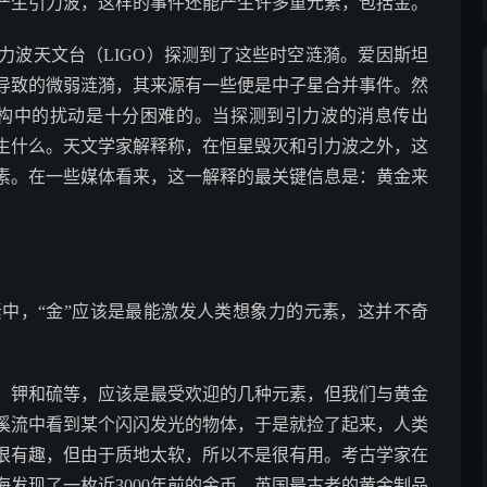
产生引力波，这样的事件还能产生许多重元素，包括金。
引力波天文台（LIGO）探测到了这些时空涟漪。爱因斯坦
导致的微弱涟漪，其来源有一些便是中子星合并事件。然
结构中的扰动是十分困难的。当探测到引力波的消息传出
生什么。天文学家解释称，在恒星毁灭和引力波之外，这
素。在一些媒体看来，这一解释的最关键信息是：黄金来
中，“金”应该是最能激发人类想象力的元素，这并不奇
、钾和硫等，应该是最受欢迎的几种元素，但我们与黄金
溪流中看到某个闪闪发光的物体，于是就捡了起来，人类
很有趣，但由于质地太软，所以不是很有用。考古学家在
海发现了一枚近3000年前的金币。英国最古老的黄金制品