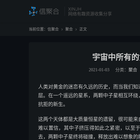
XINJH
网络有趣资源收集分享
当前位置：
信聚合
聚合
正文


宇宙中所有的
2021-01-03
分类：
聚合
人类对黄金的迷恋有久远的历史，而当我们知
层。在一个遥远的星系，两颗中子星相互环绕
抗拒的新生。
这两个天体都是大质量恒星的遗留，很可能来
难以置信，其中子挤压得如此之紧密，以至
去，两颗中子星终将碰撞，释放出难以想象的