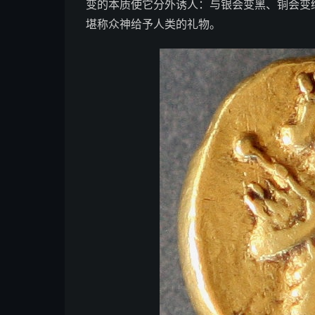
变的本质使它分外诱人：与银会变黑、铜会变
堪称众神给予人类的礼物。