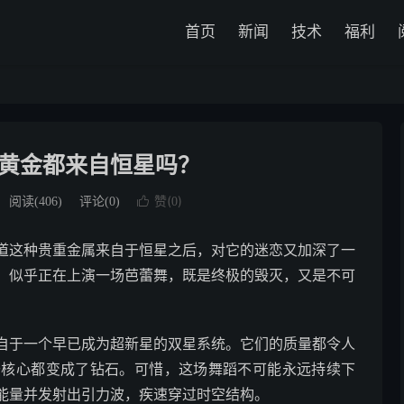
首页
新闻
技术
福利
黄金都来自恒星吗？
赞(
)
阅读(
406
)
评论(0)

0
道这种贵重金属来自于恒星之后，对它的迷恋又加深了一
，似乎正在上演一场芭蕾舞，既是终极的毁灭，又是不可
自于一个早已成为超新星的双星系统。它们的质量都令人
于核心都变成了钻石。可惜，这场舞蹈不可能永远持续下
能量并发射出引力波，疾速穿过时空结构。