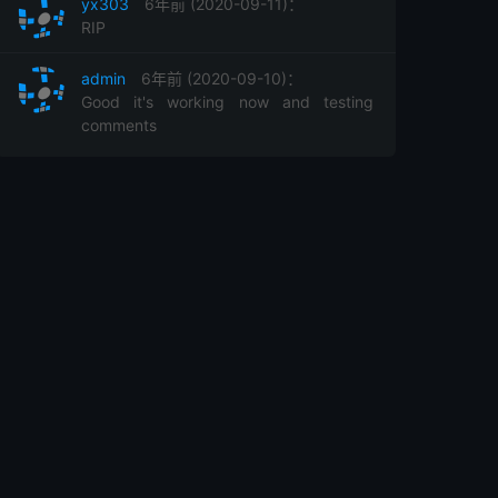
yx303
6年前 (2020-09-11)：
RIP
admin
6年前 (2020-09-10)：
Good it's working now and testing
comments