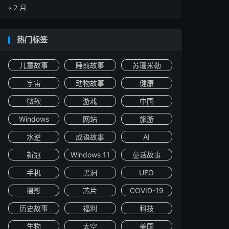
« 2 月
热门标签
儿童故事
睡前故事
苏珊米勒
宇宙
动物故事
健康
微软
游戏
中国
Windows
网站
旅游
水逆
成语故事
AI
新冠
Windows 11
童话故事
手机
黑洞
UFO
摄影
芯片
COVID-19
历史故事
福利
科技
生物
太空
美国