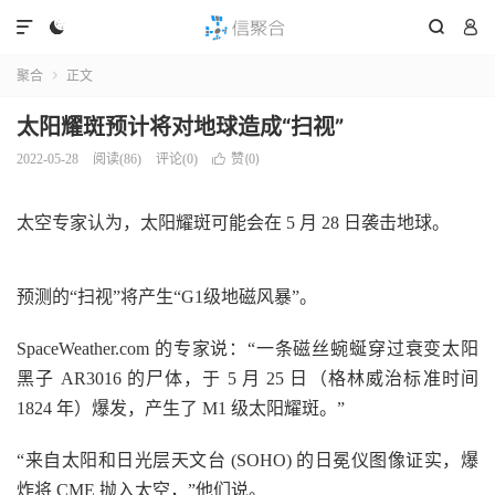




聚合
正文

太阳耀斑预计将对地球造成“扫视”
赞(
)
2022-05-28
阅读(
86
)
评论(0)

0
太空专家认为，太阳耀斑可能会在 5 月 28 日袭击地球。
预测的“扫视”将产生“G1级地磁风暴”。
SpaceWeather.com 的专家说：“一条磁丝蜿蜒穿过衰变太阳
黑子 AR3016 的尸体，于 5 月 25 日（格林威治标准时间
1824 年）爆发，产生了 M1 级太阳耀斑。”
“来自太阳和日光层天文台 (SOHO) 的日冕仪图像证实，爆
炸将 CME 抛入太空，”他们说。