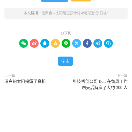
本文链接：
信聚合
»
太阳耀斑预计将对地球造成“扫视”
分享到









宇宙
上一篇
下一篇
清白的太阳揭露了真相
科技初创公司 Bolt 在每周工作
四天后解雇了大约 300 人