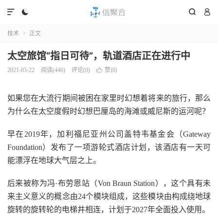




技术
正文

太空旅馆“指日可待”，轨道酒店正在进行中
赞(
)
2021-03-22
阅读(
446
)
评论(0)

0
如果您在大流行期间被困在家里时幻想着将来的旅行，那么
为什么在太空度假时幻想巴厘岛的海滩或威尼斯的运河呢？
早在2019年，加利福尼亚州公司盖特韦基金会（Gateway
Foundation）发布了一项游轮式酒店计划，该酒店有一天可
能漂浮在地球大气层之上。
后来被称为冯·布劳恩站（Von Braun Station），这个具有未
来主义意义的概念由24个模块组成，这些模块由构成绕地球
旋转的旋转轮的电梯井相连，计划于2027年全面投入使用。