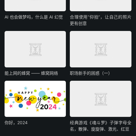
AI 也会做梦吗，什么是 AI 幻觉
合理使用“仰拍”，让自己的照片
更有创意
能上网的蜂窝 —— 蜂窝网络
职场新手的困惑（一）
你好，2024
经典游戏《魂斗罗》子弹字母全
名，散弹、旋旋弹、激光、红豆