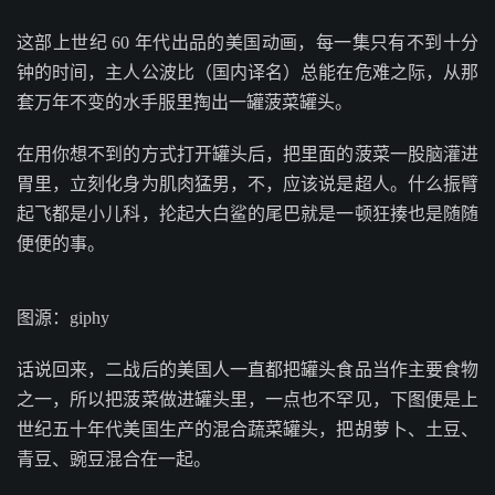
这部上世纪 60 年代出品的美国动画，每一集只有不到十分
钟的时间，主人公波比（国内译名）总能在危难之际，从那
套万年不变的水手服里掏出一罐菠菜罐头。
在用你想不到的方式打开罐头后，把里面的菠菜一股脑灌进
胃里，立刻化身为肌肉猛男，不，应该说是超人。什么振臂
起飞都是小儿科，抡起大白鲨的尾巴就是一顿狂揍也是随随
便便的事。
图源：giphy
话说回来，二战后的美国人一直都把罐头食品当作主要食物
之一，所以把菠菜做进罐头里，一点也不罕见，下图便是上
世纪五十年代美国生产的混合蔬菜罐头，把胡萝卜、土豆、
青豆、豌豆混合在一起。