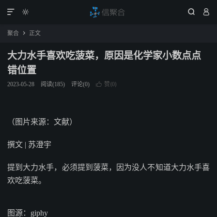




聚合
正文

大力水手喜欢吃菠菜，原因是化学家小数点点
错位置
赞(
)
2023-05-28
阅读(
185
)
评论(0)

0
（图片来源：文献）
撰文 | 苏澄宇
提到大力水手，必须提到菠菜，因为没人不知道大力水手喜
欢吃菠菜。
图源：giphy