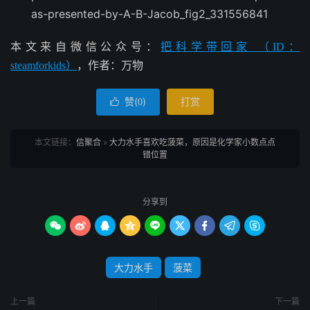
as-presented-by-A-B-Jacob_fig2_331556841
本文来自微信公众号：
把科学带回家 （ID：
steamforkids）
，作者：万物
赞(
)
打赏

0
本文链接：
信聚合
»
大力水手喜欢吃菠菜，原因是化学家小数点点
错位置
分享到









大力水手
菠菜
上一篇
下一篇