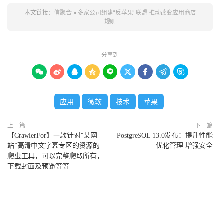
本文链接：
信聚合
»
多家公司组建"反苹果"联盟 推动改变应用商店
规则
分享到









应用
微软
技术
苹果
上一篇
下一篇
【CrawlerFor】一款针对“某网
PostgreSQL 13.0发布：提升性能
站”高清中文字幕专区的资源的
优化管理 增强安全
爬虫工具，可以完整爬取所有，
下载封面及预览等等