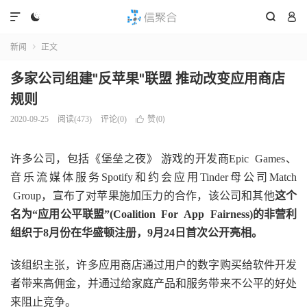




新闻
正文

多家公司组建"反苹果"联盟 推动改变应用商店
规则
赞(
)
2020-09-25
阅读(
473
)
评论(0)

0
许多公司，包括《堡垒之夜》 游戏的开发商Epic Games、
音乐流媒体服务Spotify和约会应用Tinder母公司Match
Group，宣布了对苹果施加压力的合作，该公司和其他
这个
名为“应用公平联盟”(Coalition For App Fairness)的非营利
组织于8月份在华盛顿注册，9月24日首次公开亮相。
该组织主张，许多应用商店通过用户的数字购买给软件开发
者带来高佣金，并通过给家庭产品和服务带来不公平的好处
来阻止竞争。