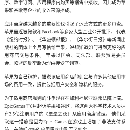
序、数字订阅、应用程序内购买等销售中接收，因此成为苹
果和谷歌等企业的收入来源提成。
应用商店越来越多的重要性也引起了运营方式的更多审查。
苹果最近被微软和Facebook等多家大型企业公开批评。 代表
《纽约时报》、《华盛顿邮报》、《华尔街日报》等新闻出
版社的团体上个月写信给苹果，说想知道如何得到更好的应
用商店交易条件。 苹果以国会、司法部、联邦贸易委员
会、欧盟的反垄断为理由接受了调查。
苹果为自己辩护，据说该应用商店的佣金与许多其他应用市
场的费用一致，提供包括用户安全和隐私的服务。
为了适用商店规则的斗争现在在加利福尼亚联邦法院上演。
EpicGames于8月起诉苹果和谷歌，将这两大科学技术人员拥
有3.5亿注册用户的《堡垒之夜》从应用商店撤走。 他们采
取这一措施是因为Epic Games在游戏上增加了非法支付系
统，在他们30%的应用程序内购买了佣金。