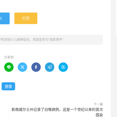
)
打赏
0
中检测到小儿麻痹症后，英国宣布为“国家事件”
分享到





健康
下一篇
新南威尔士州记录了白喉病例，这是一个世纪以来的首次
感染