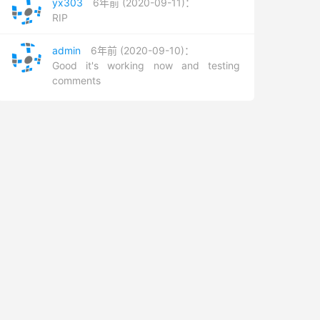
yx303
6年前 (2020-09-11)：
RIP
admin
6年前 (2020-09-10)：
Good it's working now and testing
comments