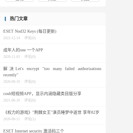
热门文章
ESET Nod32 Keys (每日更新)
2022-12-14
评论(0)
成年人的one 一个APP
2020-11-03
评论(0)
解决Let's encrypt "too many failed authorizations
recently"
2020-09-10
评论(0)
coub短视频APP，显示内涵隐藏类目版分享
2021-06-10
评论(0)
《权力的游戏》“荆棘女王”演员睡梦中逝世 享年82岁
2020-09-11
评论(1)
ESET Internet security 激活码三个