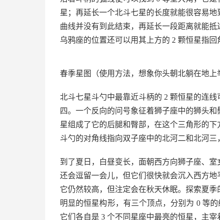
星；再延长一个北斗七星的长度就能很容易地到
曲线并没有到此结束，再延长一段距离就能抵达
乌鸦座的位置还可以用其上方的 2 颗恒星指
春季星图（使用方法，想象你头朝北躺在地上
北斗七星斗勺中最靠近斗柄的 2 颗恒星的连线
四。一个反向的问号象征着狮子座中的狮头和鬃
星组成了它的后腿和臀部，在这个三角形的下
斗勺的对角线指向双子座中的北河二和北河三
到了夏日，白昼变长，面朝西方向狮子座、室
还会逗留一会儿，但它们很快就会沉入西方地
它仍然较高，但注定会在秋天休眠。探索夏季
明显的恒星构形，有三个顶点，分别为 0 等的
它们各自是 3 个不同星座中最亮的恒星，主