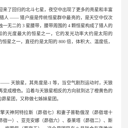
迎来了回归的北斗七星，夜空中出现了更多的亮星和丰富
猎人 —— 猎户座是传统恒星群中最亮的，是天空中仅次
无二的 3 星腰带，腰带周围的 4 颗恒星构成了猎人的
知的光度最大的恒星之一，它的发光功率大约是太阳的
的恒星之一，直径约是太阳的 800 倍，体积大、温度低，
角
—— 天狼星，其亮度是-1 等，当空气剧烈运动时，天狼
再变成橙色。沿着与天狼星相反的方向就到达了橙黄色的
的昴星团，又称做七姊妹星团。
是擎天神阿特拉斯（昴宿七）和妻子普勒俄涅（昴宿增十
昴宿一）、亚克安娜（昴宿六）、泰莱塔（昴宿二）、斯