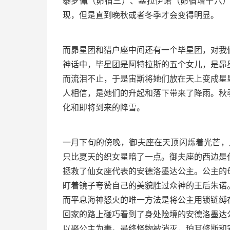
泰罗佩（昴宿三）、塞拉伊诺（昴宿增十六）
现，但是直到晚秋或者冬季才会变得明显。
而昴星团和猎户座中间还有一个毕星团，对我
神话中，毕星团是阿特拉斯的五个女儿，是昴
而流泪不止，于是宙斯将她们放在天上变成星
人相信，是她们的升起和落下带来了降雨。秋
化和即将到来的降雪。
一月下旬的傍晚，御夫座在天顶闪烁着光芒，此
只比夏天的织女星暗了一点。御夫座的西边是
拯救了仙女座代表的安德洛墨达公主。公主的
盯着镜子夸赞自己的美貌胜过众神的王后朱诺
而平息海神怒火的唯一方法是将公主用锁链缚
回家的路上碰巧看到了身处险境的安德洛墨达
以娶公主为妻。最终怪物被消灭，珀耳修斯和