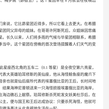
、梅罗佩（昴宿五）。这个星团早在 8 月就会在夜晚出
们来说，它比昴星团近得多，所以它看上去更大。在希腊
星团同父异母的姐妹。在哥哥许阿斯死后，众姐妹因悲痛
星。长久以来，人们将多雨的气候与毕星团相联系，希腊
季当中，这个星团在傍晚的首次登场提醒着人们天气的变
星座西北角的五车二（0.1 等星）是全夜空第六亮星，
代表大英雄珀耳修斯的英仙座，他从海怪鲸鱼座的魔爪下
母亲也就是仙后座所代表的埃塞俄比亚的王后，长时间地
。结果海神尼普顿送来一只海怪损毁埃塞俄比亚的海岸，
在海边礁石上献祭。珀耳修斯杀死蛇发女妖美杜莎后，在
公主，便与国王和王后达成协议：只要杀死海怪，他就可
安德洛墨达从此幸福地生活在一起。