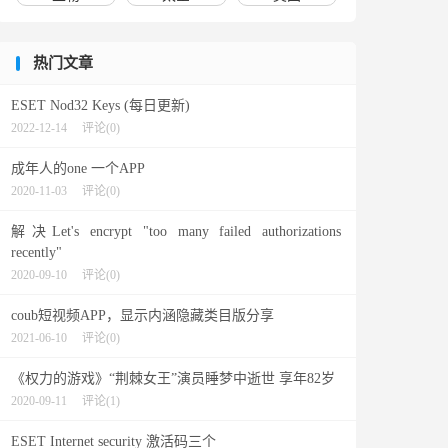
热门文章
ESET Nod32 Keys (每日更新)
2022-12-14
评论(0)
成年人的one 一个APP
2020-11-03
评论(0)
解决Let's encrypt "too many failed authorizations
recently"
2020-09-10
评论(0)
coub短视频APP，显示内涵隐藏类目版分享
2021-06-10
评论(0)
《权力的游戏》“荆棘女王”演员睡梦中逝世 享年82岁
2020-09-11
评论(1)
ESET Internet security 激活码三个