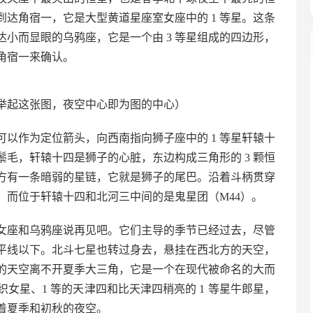
达角宿一，它是大型黄道星座室女座中的 1 等星。这条
小而显眼的乌鸦座，它是一个由 3 等星组成的四边形，
回角宿一来确认。
举起这张图，夜空中心即为图的中心）
可以作为定位箭头，向西南指向狮子座中的 1 等星轩辕十
毛，轩辕十四是狮子的心脏，东边构成三角形的 3 颗恒
方有一条暗弱的星链，它就是狮子的尾巴。沿着斗柄贯穿
，而位于轩辕十四和北河三中间的是鬼星团（M44）。
女座和乌鸦座说再见吧。它们主导的季节已经过去，尽管
平线以下。北斗七星也转过身去，悬挂在西北方的天空，
的天空离不开夏季大三角，它是一个在现代被命名的大而
织女星、1 等的天津四和比天津四稍亮的 1 等星牛郎星，
宰着夏季和初秋的夜空。