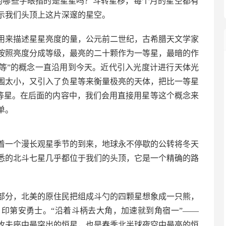
的哪些字眼指的是星星吗？斗转星移，每个月的星空都有
示我们头顶上这片深邃的星空。
用来描述星星亮度的量，公元前二世纪，古希腊天文学家
按照亮度分成等级，最亮的二十颗作为一等星，最暗的作
“星等”的概念一直沿用到今天。近代引入光度计进行天体光
围太小，又引入了负星等来衡量极亮的天体，把比一等星
 等星。在后面的内容中，我们会用直接用星等这个概念来
单。
着一个漫长观星季节的到来，地球永不停歇的公转将冬天
悉的北斗七星几乎都位于我们的头顶，它是一个精确的路
部分，北美的原住民把组成斗勺的四颗星想象成一只熊，
名印第安勇士。“沿着斗柄去大角，加速就到角宿一”——
是牧夫座中最突出的恒星，也是春季北半球夜空中最亮的恒