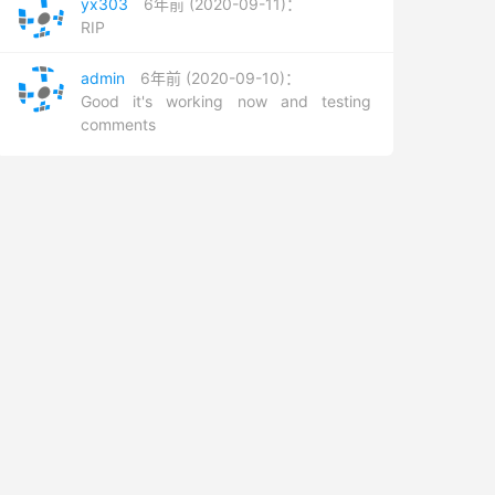
yx303
6年前 (2020-09-11)：
RIP
admin
6年前 (2020-09-10)：
Good it's working now and testing
comments