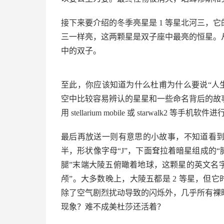
接下来要介绍的冬季亮星是 1 等星北河三，它
三一样亮，这两颗星是双子座中最亮的恒星。
中的双子。
至此，你应该知道为什么杜甫为什么要说“人
空中比较容易辨认的星星和一些命名背后的故
用 stellarium mobile 或 starwalk2 
最后再放送一则有意思的小故事，不知道看
半，形状像字母“J”，下面耷拉着暗星组成的
腿”末端大陵五俯瞰着地球，这颗星的英文名字是 A
颅”。大多数晚上，大陵五都是 2 等星，但它
除了空气剧烈扰动导致的闪烁外，几乎所有裸
现象？难不成美杜莎还活着？