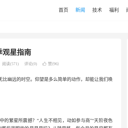
首页
新闻
技术
福利
季观星指南
赞(
)
阅读(
571
)
评论(0)

96
无比幽远的时空。仰望是多么简单的动作，却能让我们唤
中的繁星所震撼？“人生不相见，动如参与商”“天阶夜色