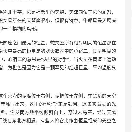
俗称北十字，它是神话里的天鹅，天津四位于它的尾部，
。织女星所在的天琴座很小，但很有特色。牛郎星是天鹰座
成的一个模糊的鸟形。
天蝎座之间最亮的恒星，蛇夫座所有相对明亮的恒星都在
南天中最亮的恒星是钩状天蝎座中的心宿二，其呈明显的
中，心宿二的意思是“火星的对手”，当火星在黄道上运动
宿二为橙色是因为它是一颗罕见的红超巨星，平均温度只
这个茶壶的壶嘴位于右侧，壶把位于左侧，在黑暗的天空
从壶嘴冒出来，这里的“蒸汽”正是银河。这条雾蒙蒙的光
打断。它从南方地平线倾斜向上，穿过人马座，经过天鹰
地平线在东北方相遇。有些人将它比作由恒星组成的天空之