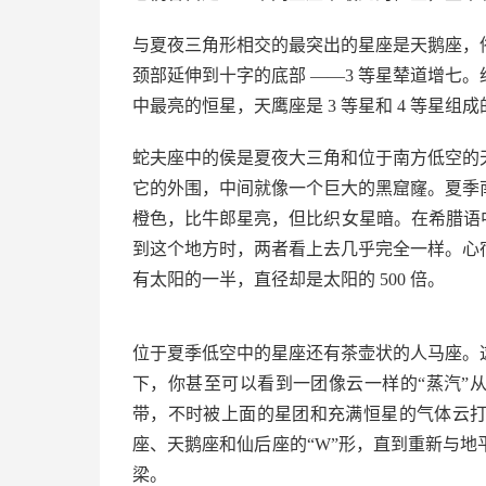
与夏夜三角形相交的最突出的星座是天鹅座，
颈部延伸到十字的底部 ——3 等星辇道增七
中最亮的恒星，天鹰座是 3 等星和 4 等星组
蛇夫座中的侯是夏夜大三角和位于南方低空的
它的外围，中间就像一个巨大的黑窟窿。夏季
橙色，比牛郎星亮，但比织女星暗。在希腊语
到这个地方时，两者看上去几乎完全一样。心
有太阳的一半，直径却是太阳的 500 倍。
位于夏季低空中的星座还有茶壶状的人马座。
下，你甚至可以看到一团像云一样的“蒸汽”
带，不时被上面的星团和充满恒星的气体云
座、天鹅座和仙后座的“W”形，直到重新与
梁。