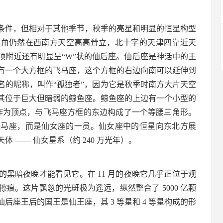
条件，但相对于其他季节，秋季的亮星和明显的恒星构型
大三角仍然在西南方天空高高耸立，北十字的天津四靠近天
顶附近还有明显呈“W”状的仙后座。仙后座是神话中的王
有一个大方框的飞马座，这个方框的右边向南可以延伸到
出名的昵称，叫作“孤独者”，因为它是秋季时南方大片天空
，其位于巨大但暗弱的鲸鱼座。鲸鱼座的上边有一个小型的
三作为顶点，与飞马座方框的东边构成了一个等腰三角形。
飞马座，而是仙女座的一员。仙女座中的恒星向东北方展
 —— 仙女星系（约 240 万光年）。
的黑暗夜晚才能看见它。在 11 月的夜晚它几乎正位于观
痕。这片飘忽的光斑极为遥远，纵然整合了 5000 亿颗
座王后的国王是仙王座，其 3 等星和 4 等星构成的形