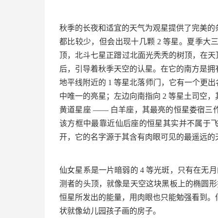
秋季的长夜和适宜的天气为观星提供了完美的
都比较少，但会出现十几颗 2 等星。夏季
顶，北斗七星正蹭过北面光秃秃的树顶，在天
后，引导着秋季天空的认星。在它的南方是拥
地平线附近的 1 等星北落师门，它有一个更
中唯一的亮星；左边向南指向 2 等星土司空
黄道星座 —— 白羊座，其最亮的恒星娄宿
该方框中最靠近仙后座的恒星其实并不属于
开，它的名字源于其含有肉眼可见的最遥远的天体
仙女星系是一片暗弱的 4 等光斑，只有在无月
测者的头顶，就像是天空这块黑板上的椭圆形擦
恒星所发出的能量，用肉眼也只能勉强看到。仙后
状就像幼儿园孩子画的房子。