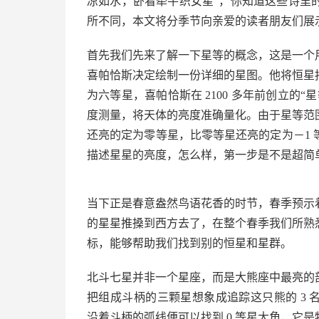
凉如水，卧看牵牛织女星”，你知道这些诗里
所不同，本文将分季节向亲爱的读者朋友们展
首先我们先来了解一下星等的概念，这是一个
喜帕恰斯决定绘制一份详细的星图。他将恒星
为六等星，喜帕恰斯在 2100 多年前创立的
度测量，将天体的亮度准确量化。由于星等范
还亮的定为零等星，比零等星还亮的定为－1
描述星星的亮度，怎么样，第一步是不是超简
当下正是春意盎然鸟语花香的时节，春季预示
的星星推搡到西方去了，在整个春季我们所熟
标，能够帮助我们找到别的恒星和星群。
北斗七星并非一个星座，而是大熊座中最亮的
把组成斗柄的三颗星想象成追踪这只熊的 3 
沿着斗柄的弧线便可以找到 0 等星大角，它