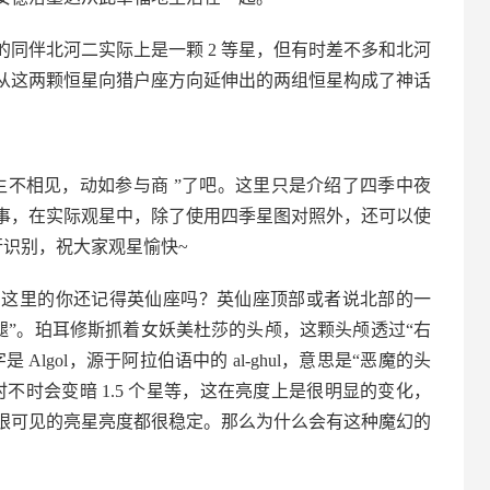
的同伴北河二实际上是一颗 2 等星，但有时差不多和北河
从这两颗恒星向猎户座方向延伸出的两组恒星构成了神话
生不相见，动如参与商 ”了吧。这里只是介绍了四季中夜
事，在实际观星中，除了使用四季星图对照外，还可以使
等手机软件进行识别，祝大家观星愉快~
到这里的你还记得英仙座吗？英仙座顶部或者说北部的一
“腿”。珀耳修斯抓着女妖美杜莎的头颅，这颗头颅透过“右
lgol，源于阿拉伯语中的 al-ghul，意思是“恶魔的头
时不时会变暗 1.5 个星等，这在亮度上是很明显的变化，
眼可见的亮星亮度都很稳定。那么为什么会有这种魔幻的