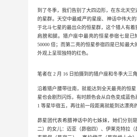
到了冬季，我们告别了大四边形，在东北天空
的星群。天空中最威严的星座、神话中伟大的
于北斗七星的最出众的恒星群，这个猎人有着独一
肩膀和腿。猎户座中最亮的恒星参宿七是已
50000 倍；而第二亮的恒星参宿四是已知最大
外观上呈现独特的红色。
笔者在 2 月 16 日拍摄到的猎户座和冬季大三
沿着猎户腰带往南，就能达到全天最亮的恒星 
星也会剧烈闪烁，有时颜色会从白色变成蓝色
1 等星毕宿五，再往前一段距离就能到达漂亮
昴星团代表希腊神话中的七姊妹，她们分别
二）的女儿：迈亚（昴宿四）、伊莱克特拉（