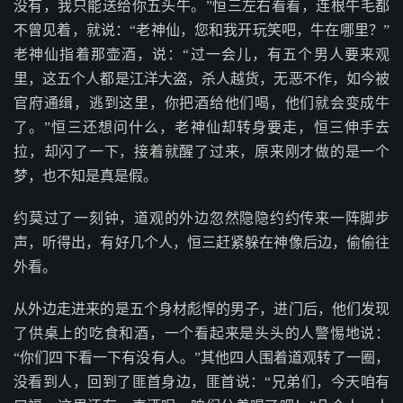
没有，我只能送给你五头牛。”恒三左右看看，连根牛毛都
不曾见着，就说：“老神仙，您和我开玩笑吧，牛在哪里？”
老神仙指着那壶酒，说：“过一会儿，有五个男人要来观
里，这五个人都是江洋大盗，杀人越货，无恶不作，如今被
官府通缉，逃到这里，你把酒给他们喝，他们就会变成牛
了。”恒三还想问什么，老神仙却转身要走，恒三伸手去
拉，却闪了一下，接着就醒了过来，原来刚才做的是一个
梦，也不知是真是假。
约莫过了一刻钟，道观的外边忽然隐隐约约传来一阵脚步
声，听得出，有好几个人，恒三赶紧躲在神像后边，偷偷往
外看。
从外边走进来的是五个身材彪悍的男子，进门后，他们发现
了供桌上的吃食和酒，一个看起来是头头的人警惕地说：
“你们四下看一下有没有人。”其他四人围着道观转了一圈，
没看到人，回到了匪首身边，匪首说：“兄弟们，今天咱有