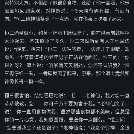
家特别大方，不但给了他很多食物，还给了他一壶酒，他乐
颠颠地回到道观，对神像说：“今天咱爷俩有福，有酒有
肉。”恒三给神仙祭奠了一点酒，就在供桌上吃喝了起来。
恒三酒量很小，约莫一杯酒下肚就醉了，躺在供桌前就呼呼
大睡起来。不知道睡了多久，恒三忽然听到有人在他耳边
说：“醒来，醒来！”恒三一边咕哝着，一边睁开了眼睛，却
看见一个穿着道袍的老年男子正站在他面前，恒三问：“你
是谁呀？”道士说：“咱爷俩天天相处，你还不认识我？”恒
三再仔细一看，一骨碌就爬了起来，原来，那个道士竟然和
神像长得一模一样。
恒三很害怕，结结巴巴地说：“老……老神仙，我对您一直
恭恭敬敬，您……你可千万不要加害于我。”老神仙笑了，
说：“你一直用食物供我，虽然那些食物都不美味，但总是
你的一片心意，我知恩图报，要送你一点酬劳。”恒三问：
“您要送我金子还是银子？”老神仙说：“我是个穷神，金银