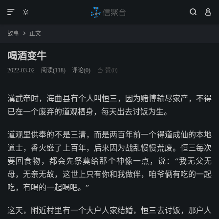




故事
正文

喝酒变牛
赞(
)
2022-03-02
阅读(
118
)
评论(0)

0
漢武帝时，海曲县有个人叫恒三，因为赌博输尽家产，不得
已在一个废弃的道观栖身，每天出去讨饭为生。
道观里供奉的不是三清，而是两百年前一个得道成仙的本地
道士，香火盛了上百年，后来因为战乱慢慢荒废。恒三每次
要回食物，都会先祭奠给那个神像一点，说：“我无父无
母，无亲无故，这世上只有你和我做伴，咱爷俩有吃的一起
吃，有喝的一起喝吧。”
这天，附近村里有一个大户人家结婚，恒三去讨饭，那户人