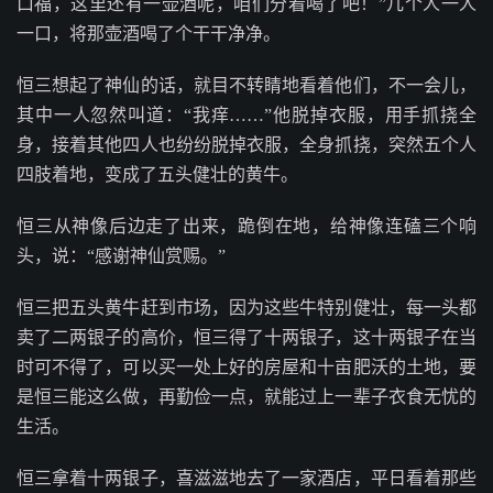
口福，这里还有一壶酒呢，咱们分着喝了吧！”几个人一人
一口，将那壶酒喝了个干干净净。
恒三想起了神仙的话，就目不转睛地看着他们，不一会儿，
其中一人忽然叫道：“我痒……”他脱掉衣服，用手抓挠全
身，接着其他四人也纷纷脱掉衣服，全身抓挠，突然五个人
四肢着地，变成了五头健壮的黄牛。
恒三从神像后边走了出来，跪倒在地，给神像连磕三个响
头，说：“感谢神仙赏赐。”
恒三把五头黄牛赶到市场，因为这些牛特别健壮，每一头都
卖了二两银子的高价，恒三得了十两银子，这十两银子在当
时可不得了，可以买一处上好的房屋和十亩肥沃的土地，要
是恒三能这么做，再勤俭一点，就能过上一辈子衣食无忧的
生活。
恒三拿着十两银子，喜滋滋地去了一家酒店，平日看着那些