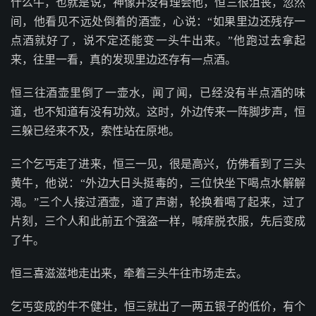
什么牛，也就是说，神像并没有理会他，恒三很沮丧，忽然
间，他看见不远处倒着的酒壶，心说：“如果里边还残存一
点酒就好了，说不定还能变一头牛出来。”他跑过去拿起
来，往里一看，真的发现里边还存有一点酒。
恒三往酒壶里倒了一壶水，闻了闻，已经没有半点酒的味
道，也不知道有没有功效。这时，外边传来一阵脚步声，恒
三躲已经来不及，索性站在原地。
三个乞丐走了进来，恒三一见，很是高兴，仿佛看到了三头
黄牛，他说：“外边大日头挺毒的，三位快坐下喝点水解解
渴。”三个人接过酒壶，道了声谢，轮换着喝了起来，过了
片刻，三个人和此前五个强盗一样，喊痒脱衣服，先后变成
了牛。
恒三喜滋滋地走出来，牵着三头牛往市场走去。
乞丐变成的牛不健壮，恒三就出了一两五银子的低价，有个