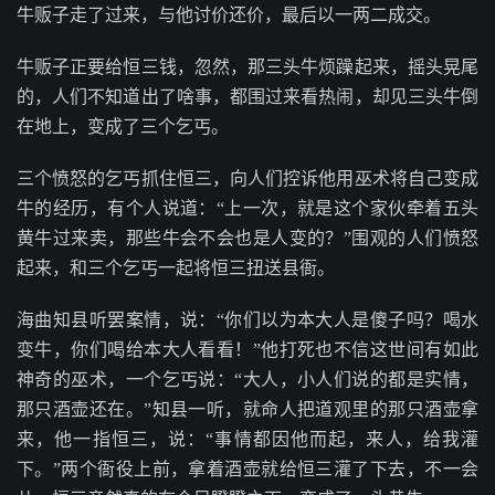
牛贩子走了过来，与他讨价还价，最后以一两二成交。
牛贩子正要给恒三钱，忽然，那三头牛烦躁起来，摇头晃尾
的，人们不知道出了啥事，都围过来看热闹，却见三头牛倒
在地上，变成了三个乞丐。
三个愤怒的乞丐抓住恒三，向人们控诉他用巫术将自己变成
牛的经历，有个人说道：“上一次，就是这个家伙牵着五头
黄牛过来卖，那些牛会不会也是人变的？”围观的人们愤怒
起来，和三个乞丐一起将恒三扭送县衙。
海曲知县听罢案情，说：“你们以为本大人是傻子吗？喝水
变牛，你们喝给本大人看看！”他打死也不信这世间有如此
神奇的巫术，一个乞丐说：“大人，小人们说的都是实情，
那只酒壶还在。”知县一听，就命人把道观里的那只酒壶拿
来，他一指恒三，说：“事情都因他而起，来人，给我灌
下。”两个衙役上前，拿着酒壶就给恒三灌了下去，不一会