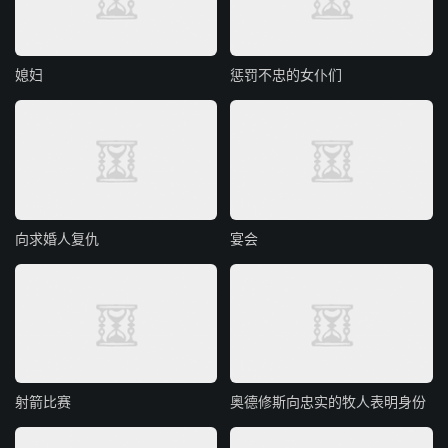
媳妇
惩罚不忠的女仆们
向求婚人复仇
宴会
射箭比赛
奥德修斯向忠实的牧人表明身份