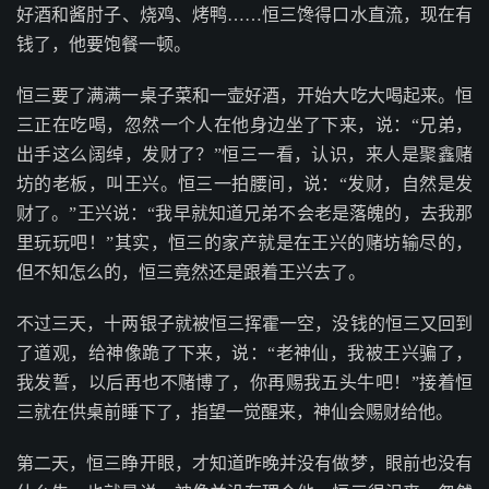
好酒和酱肘子、烧鸡、烤鸭……恒三馋得口水直流，现在有
钱了，他要饱餐一顿。
恒三要了满满一桌子菜和一壶好酒，开始大吃大喝起来。恒
三正在吃喝，忽然一个人在他身边坐了下来，说：“兄弟，
出手这么阔绰，发财了？”恒三一看，认识，来人是聚鑫赌
坊的老板，叫王兴。恒三一拍腰间，说：“发财，自然是发
财了。”王兴说：“我早就知道兄弟不会老是落魄的，去我那
里玩玩吧！”其实，恒三的家产就是在王兴的赌坊输尽的，
但不知怎么的，恒三竟然还是跟着王兴去了。
不过三天，十两银子就被恒三挥霍一空，没钱的恒三又回到
了道观，给神像跪了下来，说：“老神仙，我被王兴骗了，
我发誓，以后再也不赌博了，你再赐我五头牛吧！”接着恒
三就在供桌前睡下了，指望一觉醒来，神仙会赐财给他。
第二天，恒三睁开眼，才知道昨晚并没有做梦，眼前也没有