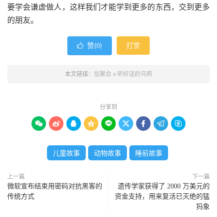
要学会谦虚做人，这样我们才能学到更多的东西，交到更多
的朋友。
赞(
)
打赏

0
本文链接：
信聚合
»
听好话的乌鸦
分享到









儿童故事
动物故事
睡前故事
上一篇
下一篇
微软宣布结束用密码对抗黑客的
遗传学家获得了 2000 万美元的
传统方式
资金支持，用来复活已灭绝的猛
犸象