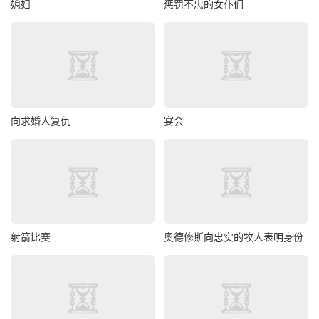
媳妇
惩罚不忠的女仆们
向求婚人复仇
宴会
射箭比赛
奥德修斯向忠实的牧人表明身份