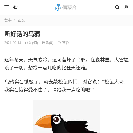




故事
正文

听好话的乌鸦
赞(
)
2021-09-18
阅读(
65
)
评论(0)

0
这年冬天，天气寒冷，这可苦坏了乌鸦。在森林里，大雪埋
没了一切，想找一点儿吃的比登天还难。
乌鸦实在饿极了，就去敲松鼠的门，对它说：“松鼠大哥，
我实在饿得受不住了，请给我一点吃的吧!”