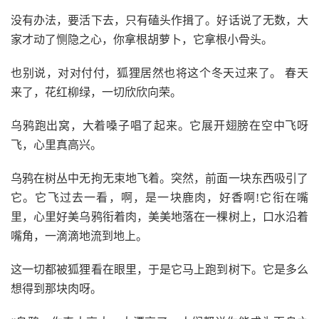
没有办法，要活下去，只有磕头作揖了。好话说了无数，大
家才动了恻隐之心，你拿根胡萝卜，它拿根小骨头。
也别说，对对付付，狐狸居然也将这个冬天过来了。 春天
来了，花红柳绿，一切欣欣向荣。
乌鸦跑出窝，大着嗓子唱了起来。它展开翅膀在空中飞呀
飞，心里真高兴。
乌鸦在树丛中无拘无束地飞着。突然，前面一块东西吸引了
它。它飞过去一看，啊，是一块鹿肉，好香啊!它衔在嘴
里，心里好美乌鸦衔着肉，美美地落在一棵树上，口水沿着
嘴角，一滴滴地流到地上。
这一切都被狐狸看在眼里，于是它马上跑到树下。它是多么
想得到那块肉呀。