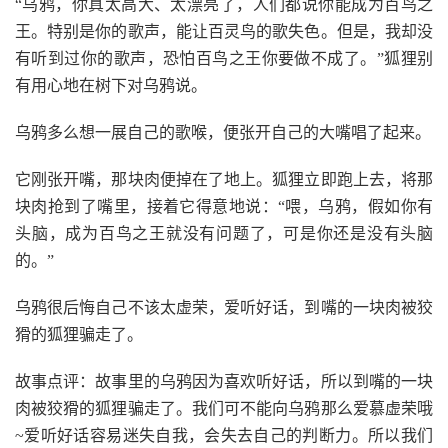
“乌鸦，你真太高大、太漂亮了，人们都说你能成为百鸟之
王。特别是你的歌声，能让百灵鸟的歌失色。但是，我却没
有听到过你的歌声，恐怕百鸟之王你要做不成了。”狐狸别
有用心地在树下对乌鸦说。
乌鸦多么想一展自己的歌喉，便张开自己的大嘴唱了起来。
它刚张开嘴，那块肉便掉在了地上。狐狸立即跑上去，将那
块肉抢到了嘴里，接着它得意地说：“喂，乌鸦，假如你有
头脑，成为百鸟之王就没有问题了，可是你还是没有头脑
的。”
乌鸦很后悔自己不该太虚荣，爱听好话，到嘴的一块肉被狡
猾的狐狸骗走了。
故事点评：故事里的乌鸦因为喜欢听好话，所以到嘴的一块
肉被狡猾的狐狸骗走了。我们可不能向乌鸦那么爱慕虚荣哦
~爱听好话容易迷失自我，会失去自己的判断力。所以我们