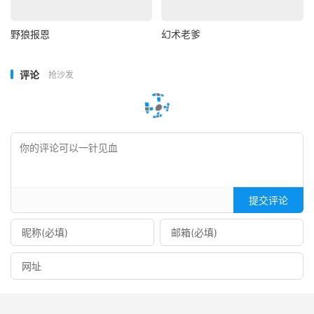
野狼报恩
幻术老爹
评论
抢沙发
提交评论