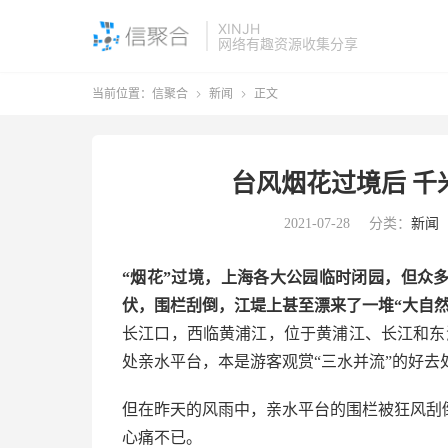
XINJH
网络有趣资源收集分享
当前位置：
信聚合
新闻
正文


台风烟花过境后 千
2021-07-28
分类：
新闻
“烟花”过境，上海各大公园临时闭园，但众
伏，围栏刮倒，江堤上甚至漂来了一堆“大自然
长江口，西临黄浦江，位于黄浦江、长江和东
处亲水平台，本是游客观赏“三水并流”的好去
但在昨天的风雨中，亲水平台的围栏被狂风刮倒
心痛不已。