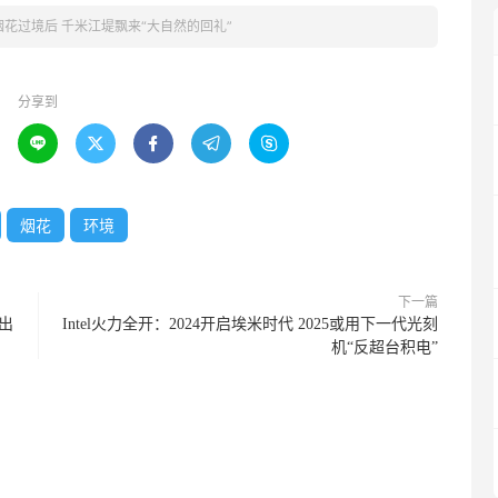
烟花过境后 千米江堤飘来“大自然的回礼”
分享到





烟花
环境
下一篇
出
Intel火力全开：2024开启埃米时代 2025或用下一代光刻
机“反超台积电”