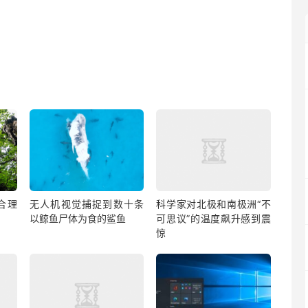
合理
无人机视觉捕捉到数十条
科学家对北极和南极洲“不
以鲸鱼尸体为食的鲨鱼
可思议”的温度飙升感到震
惊