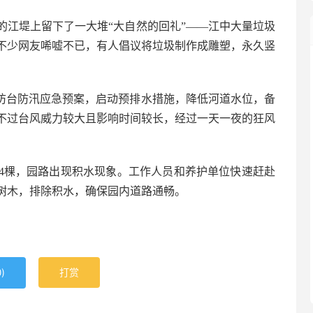
的江堤上留下了一大堆“大自然的回礼”——江中大量垃圾
不少网友唏嘘不已，有人倡议将垃圾制作成雕塑，永久竖
动防台防汛应急预案，启动预排水措施，降低河道水位，备
不过台风威力较大且影响时间较长，经过一天一夜的狂风
44棵，园路出现积水现象。工作人员和养护单位快速赶赴
树木，排除积水，确保园内道路通畅。
)
打赏
0