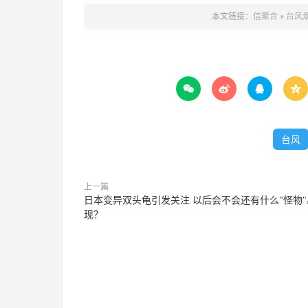
本文链接：
信聚合
»
台风




台风
上一篇
日本变异双头龟引发关注 以后会不会还有什么"怪物"
现？