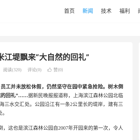
首页
新闻
技术
福利
米江堤飘来“大自然的回礼”
赞(
)
阅读(
320
)
评论(0)

0
多员工并未放松休假，仍然坚守在园中紧急抢险。树木倒
的回礼”……
据新民晚报报道称，上海滨江森林公园北临
海三水交汇处。公园沿江有一条2公里长的堤岸，建有三
处。
，这也是滨江森林公园自2007年开园来的第一次，令人