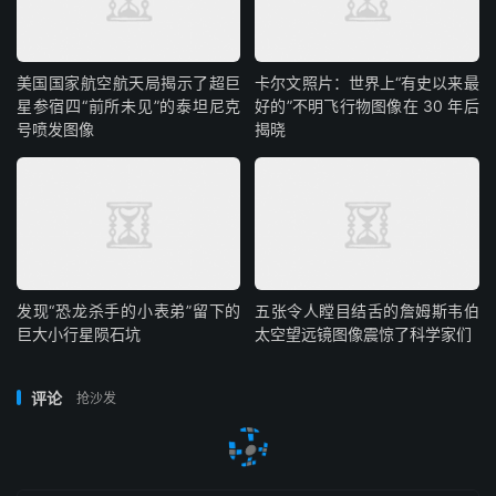
美国国家航空航天局揭示了超巨
卡尔文照片：世界上“有史以来最
星参宿四“前所未见”的泰坦尼克
好的”不明飞行物图像在 30 年后
号喷发图像
揭晓
发现“恐龙杀手的小表弟”留下的
五张令人瞠目结舌的詹姆斯韦伯
巨大小行星陨石坑
太空望远镜图像震惊了科学家们
评论
抢沙发