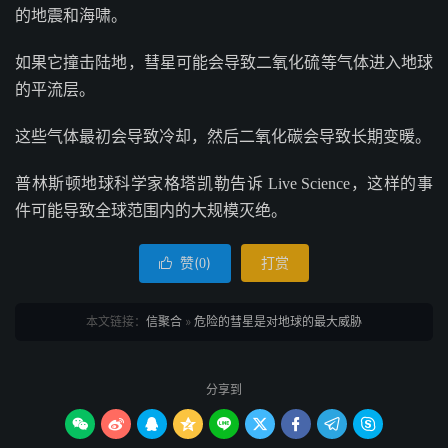
的地震和海啸。
如果它撞击陆地，彗星可能会导致二氧化硫等气体进入地球
的平流层。
这些气体最初会导致冷却，然后二氧化碳会导致长期变暖。
普林斯顿地球科学家格塔凯勒告诉 Live Science，这样的事
件可能导致全球范围内的大规模灭绝。
赞(
)
打赏

0
本文链接：
信聚合
»
危险的彗星是对地球的最大威胁
分享到








