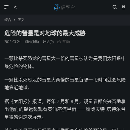




聚合
正文

危险的彗星是对地球的最大威胁
赞(
)
2022-03-24
阅读(
168
)
评论(0)

0
一颗比杀死恐龙的彗星大一倍的彗星被认为是我们太阳系中
最危险的物体。
一颗比杀死恐龙的彗星大两倍的彗星每隔一段时间就会危险
地靠近地球。
据《太阳报》报道，每年 7 月和 8 月，观星者都会兴奋地拿
出他们的望远镜观看英仙座流星雨——斯威夫特-塔特尔彗
星将感谢这次展示。