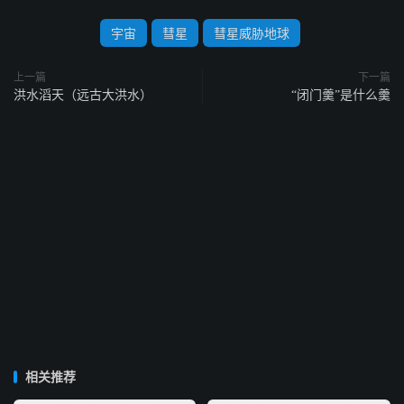
宇宙
彗星
彗星威胁地球
上一篇
下一篇
洪水滔天（远古大洪水）
“闭门羹”是什么羹
相关推荐