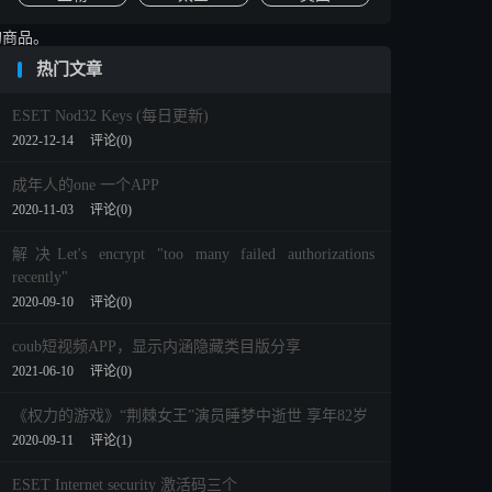
商品。

热门文章
据社会疏远措施，越来越多地使用性玩具进行自我取悦” 。
ESET Nod32 Keys (每日更新)
2022-12-14
评论(0)
成年人的one 一个APP
2020-11-03
评论(0)
解决Let's encrypt "too many failed authorizations
recently"
2020-09-10
评论(0)
coub短视频APP，显示内涵隐藏类目版分享
2021-06-10
评论(0)
《权力的游戏》“荆棘女王”演员睡梦中逝世 享年82岁
2020-09-11
评论(1)
ESET Internet security 激活码三个