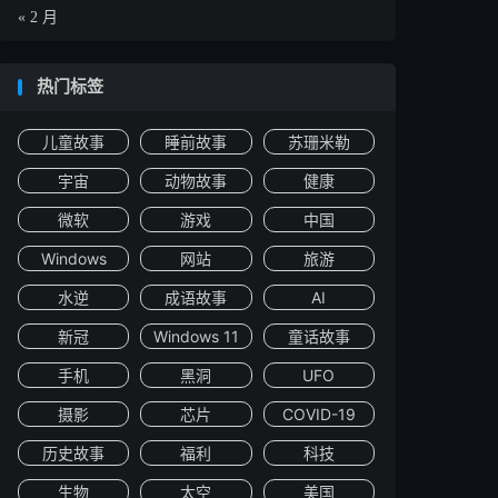
« 2 月
热门标签
儿童故事
睡前故事
苏珊米勒
宇宙
动物故事
健康
微软
游戏
中国
Windows
网站
旅游
水逆
成语故事
AI
新冠
Windows 11
童话故事
手机
黑洞
UFO
摄影
芯片
COVID-19
历史故事
福利
科技
买成人玩具和蕾丝内衣。

生物
太空
美国