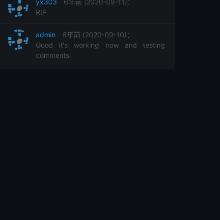
yx303
6年前 (2020-09-11)：
RIP
admin
6年前 (2020-09-10)：
Good it's working now and testing
comments