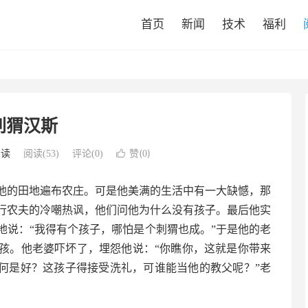
首页
新闻
技术
福利
刺猬汉斯
赞(
)
阅读
阅读(
53
)
评论(0)

0
他的田地遍布农庄。可是他美满的生活中有一大缺憾，那
行农夫的冷嘲热讽，他们问他为什么没有孩子。最后他实
地说：“我得有个孩子，哪怕是个刺猬也成。”于是他的老
孩。他老婆吓坏了，埋怨他说：“你瞧你，这就是你带来
如何是好？这孩子得接受洗礼，可谁能当他的教父呢？”老