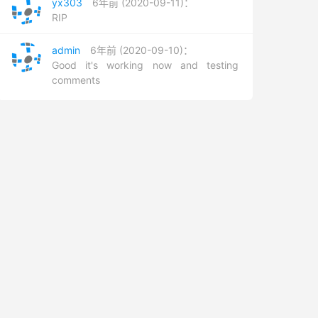
yx303
6年前 (2020-09-11)：
RIP
admin
6年前 (2020-09-10)：
Good it's working now and testing
comments