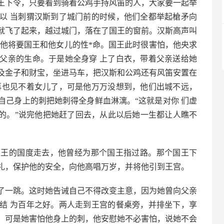
王下令，只要看到骑着公鸡手持风笛的人，大家要一起举
以 当刺猬汉斯到了城门前的时候，他们全都举起槍矛向
就飞了起来，越过城门，落在了国王的窗前。汉斯高声叫
则他将要国王和他女儿的性*命。国王此时很害怕，他央求
父亲的生命。于是她全身穿 上了白衣，带着父亲送给她
及金子和财宝，坐进马车，把汉斯和公鸡还有风笛安置在
再也见不着女儿了，可是他万万没想到，他们出城不远，
自己身上的刺把她刺得全身鲜血淋漓。“这就是对你 们虚
你的。”说完他把她赶了回去，从此以后她一生都让人瞧不
国王的国度走去，他曾经为那个国王指过路。那个国王下
礼，保护他的安全，向他高唱万岁，并将他引到王宫。
了一跳。这时她告诫自己不得改变主意，因为她曾向父亲
结 为百年之好。两人走到王宫的餐桌旁，并排坐下，享
，可是她害怕他身上的刺，他安慰她不必害怕，说她不会