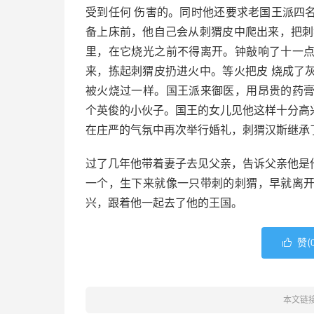
受到任何 伤害的。同时他还要求老国王派四
备上床前，他自己会从刺猬皮中爬出来，把刺
里，在它烧光之前不得离开。钟敲响了十一
来，拣起刺猬皮扔进火中。等火把皮 烧成了
被火烧过一样。国王派来御医，用昂贵的药
个英俊的小伙子。国王的女儿见他这样十分高
在庄严的气氛中再次举行婚礼，刺猬汉斯继承
过了几年他带着妻子去见父亲，告诉父亲他是
一个，生下来就像一只带刺的刺猬，早就离
兴，跟着他一起去了他的王国。
赞(

本文链