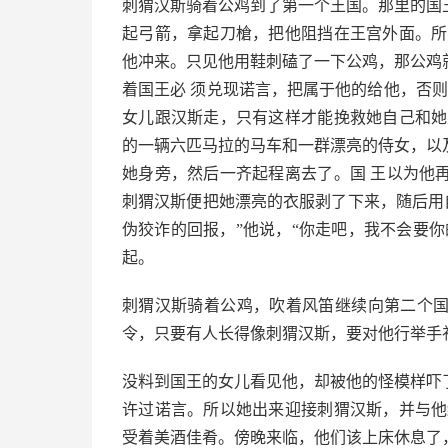
刺猬汉斯骑着公鸡到了第一个王国。那里的国
起弓箭，拿起刀槍，把他阻挡在王宫外面。所
他冲来。只见他用鞋刺磕了一下公鸡，那公鸡
着国王必 须兑现诺言，把属于他的给他，否
女儿跟汉斯走，只有这样才能挽救她自己和她
的一辆六匹马拉的马车和一群漂亮的侍女，以
她身旁，然后一齐起程离去了。国 王以为他
刺猬汉斯便把她漂亮的衣服剥了下来，随后用
伪狡诈的回报，”他说，“你走吧，我不会要
起。
刺猬汉斯骑着公鸡，吹着风笛继续向第二个
令，只要有人长得像刺猬汉斯，要对他行举手
没料到国王的女儿看见他，却被他的怪模样吓
许过诺言。所以她出来迎接刺猬汉斯，并与他
受着美酒佳肴。傍晚来临，他们该上床休息了