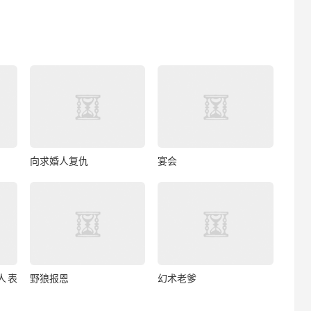
向求婚人复仇
宴会
人表
野狼报恩
幻术老爹