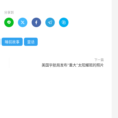
分享到





睡前故事
童话
下一篇
美国宇航局发布“重大”太阳耀斑的照片