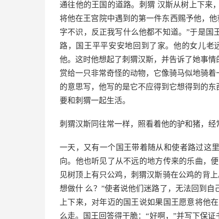
通往他的王国的道路。刺猬 汉斯从树上下来
将他在王宫院中遇到的第一件东西赐予他，他
字不识，反正我写什么他都不知道。”于是国
路，国王平平安安地回到了家。他的女儿老
他。这时他想起了刺猬汉斯，并告诉了她事情
赏给一只非常奇怪的动物，它像骑马似地骑着
的意思写，他写的是它不应得到它想得到的东
要和刺猬一起生活。
刺猬汉斯同往常一样，照看着他的驴和猪，经
一天，又有一个国王带着随从和使者路过这
向。他也听见了从不远的地方传来的乐曲，便
见树顶上有只公鸡，刺猬汉斯骑在公鸡的背上
想做什 么？”使者说他们迷路了，无法回到
上下来，对年迈的国王说如果国王愿意将他在
么走。国王回答得干脆：“好啊，”并写下保