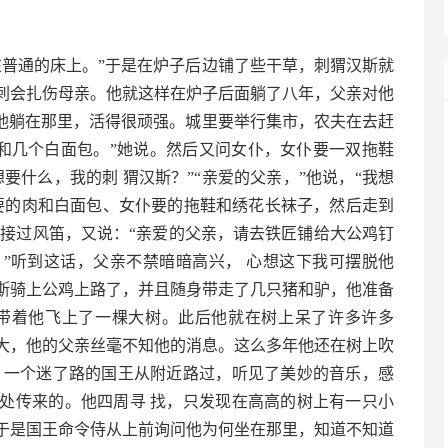
在普通的床上。”于是在炉子后边铺了些干草，刺猬汉斯就
刺会扎伤母亲。他就这样在炉子后面躺了八年，父亲对他
是他躺在那里，活得很顽强。城里要举行集市，农夫在去赶
肉和几个白面包。”她说。然后又问女仆，女仆要一双拖鞋
要什么，我的刺 猬汉斯？”“亲爱的父亲，”他说，“我想
要的肉和白面包、女仆要的拖鞋和绣花长袜子，然后走到
斯接过风笛，又说：“亲爱的父亲，请去铁匠铺给大公鸡钉
”听到这话，父亲不禁暗暗高兴， 心想这下我可摆脱他
斯骑上公鸡上路了，并且随身带走了几只猪和驴，他准备
鸡带着他飞上了一棵大树。此后他就在树上呆了许多许多
大，他的父亲丝毫不知他的消息。这么多年他还在树上吹
，一个迷了路的国王从附近路过，听见了美妙的音乐，感
处传来的。他四周寻 找，只发现在高高的树上有一只小
于是国王命令侍从上前询问他为何坐在那里，知道不知道