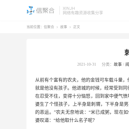
XINJH
网络有趣资源收集分享
当前位置：
信聚合
故事
正文


2021-10-31
分类：
故事
/
从前有个富有的农夫，他的金钱可车载斗量，
就是他没有孩子。他进城的时候，经常受到同
在忍受不住，变得十分恼怒，回到家中便气愤
婆生了个怪孩子，上半身是刺猬，下半身是男
的恶运。”农夫无奈地说：“米已成粥，现在
婆叹道：“给他取什么名子呢？