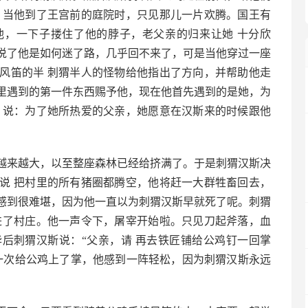
。当他到了王宫前的庭院时，只见那儿一片欢腾。国王有
他，一下子搂住了他的脖子，老父亲的归来让她 十分欣
说了他是如何迷了路，几乎回不来了，可是当他穿过一座
风笛的半 刺猬半人的怪物给他指出了方向，并帮助他走
里遇到的第一件东西赐予他，现在他首先遇到的是她，为
，说：为了她所热爱的父亲，她愿意在汉斯来的时候跟他
越来越大，以至整座森林已经给挤满了。于是刺猬汉斯决
说 把村里的所有猪圈都腾空，他将赶一大群牲畜回去，
感到很难堪，因为他一直以为刺猬汉斯早就死了呢。刺猬
进了村庄。他一声令下，屠宰开始啦。只见刀起斧落，血
后刺猬汉斯说：“父亲，请 再去铁匠铺给公鸡钉一回掌
一次给公鸡上了掌，他感到一阵轻松，因为刺猬汉斯永远