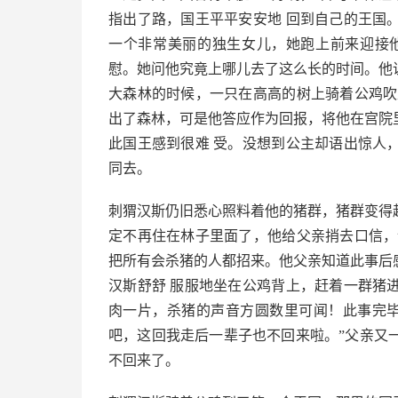
指出了路，国王平平安安地 回到自己的王国
一个非常美丽的独生女儿，她跑上前来迎接
慰。她问他究竟上哪儿去了这么长的时间。他
大森林的时候，一只在高高的树上骑着公鸡吹
出了森林，可是他答应作为回报，将他在宫院
此国王感到很难 受。没想到公主却语出惊人
同去。
刺猬汉斯仍旧悉心照料着他的猪群，猪群变得
定不再住在林子里面了，他给父亲捎去口信，
把所有会杀猪的人都招来。他父亲知道此事后
汉斯舒舒 服服地坐在公鸡背上，赶着一群猪
肉一片，杀猪的声音方圆数里可闻！此事完毕
吧，这回我走后一辈子也不回来啦。”父亲又
不回来了。