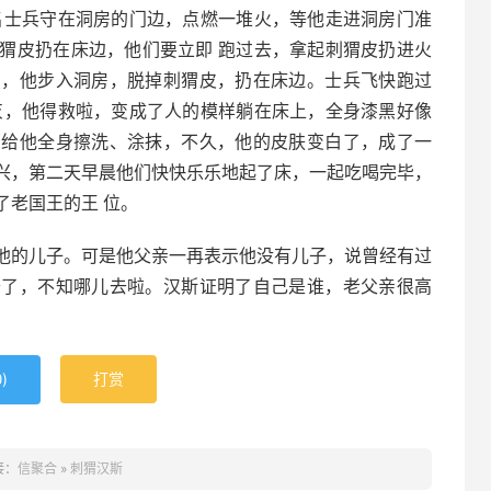
名士兵守在洞房的门边，点燃一堆火，等他走进洞房门准
猬皮扔在床边，他们要立即 跑过去，拿起刺猬皮扔进火
点，他步入洞房，脱掉刺猬皮，扔在床边。士兵飞快跑过
灰，他得救啦，变成了人的模样躺在床上，全身漆黑好像
膏给他全身擦洗、涂抹，不久，他的皮肤变白了，成了一
兴，第二天早晨他们快快乐乐地起了床，一起吃喝完毕，
了老国王的王 位。
他的儿子。可是他父亲一再表示他没有儿子，说曾经有过
开了，不知哪儿去啦。汉斯证明了自己是谁，老父亲很高
)
打赏
0
接：
信聚合
»
刺猬汉斯