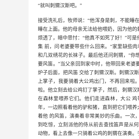
“就叫刺猬汉斯吧。”
接受洗礼后，牧师说：“他浑身是刺，不能睡
睡在上面。他的母亲无法给他喂奶，因为他的
烦透了，暗中思忖：“他真不如死了好！”可
集 前，问老婆要带些什么回来。“家里缺些
和几双绣花的长袜子。最后他还问刺猬，“你想
要风笛。”当父亲回到家中时，他带回来老婆
炉子后面，把风笛 交给了刺猬汉斯。刺猬汉
上掌子，我要骑着大公鸡出门，不再回来啦。
啦。他立刻去给公鸡钉了掌子，然后，刺猬汉
在森林里喂养它们。他们走进森林，大公 
年，一边照看着他的驴和猪，直到把它们喂养
着他 的风笛，演奏着非常美妙的乐曲。一次
到吃惊，立刻派他的侍从前去查找笛声是从何
动物，看上去像一只骑着公鸡的刺猬在演奏。