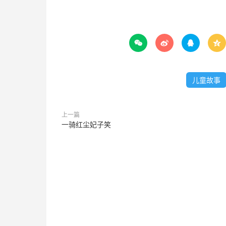




儿童故事
上一篇
一骑红尘妃子笑