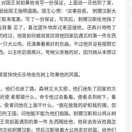
，对国王说如果他肯写一份保证，上面说一旦他到了家，
就给国王指明道路。国王心想：“这事容易， 刺猬汉斯大
王取来笔墨，写了一份保证，写完后，刺猬汉斯给他指了
远就看 见了，喜出望外地奔过来迎接他，还高兴地吻了
的经过，他是如何被迫答应将他回家后遇见的第一件东西
一只大公鸡，还演奏着美妙的乐曲。不过他并没有按照它
西。公主听后很高兴，夸她父亲做的好，因为她从未想过
常是快快乐乐地坐在树上吹奏他的风笛。
里，他们也迷了路，森林又大又密，他们迷失了回家的方
问使 者那是什么，命令他过去看看。使者走到树下，看
。使者问他在上面干什么，“我在放我的驴和我的猪，您
自己的王国，问他能不能为他们指路。刺猬汉斯和公鸡从树
王宫前面遇到的第一件 东西赐给他，他就会告诉他路怎
证书交给刺猬汉斯。然后汉斯骑着大公鸡走在前面，给他们