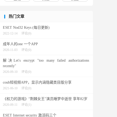
热门文章
ESET Nod32 Keys (每日更新)
2022-12-14
评论(0)
成年人的one 一个APP
2020-11-03
评论(0)
解决Let's encrypt "too many failed authorizations
recently"
2020-09-10
评论(0)
coub短视频APP，显示内涵隐藏类目版分享
2021-06-10
评论(0)
《权力的游戏》“荆棘女王”演员睡梦中逝世 享年82岁
2020-09-11
评论(1)
ESET Internet security 激活码三个