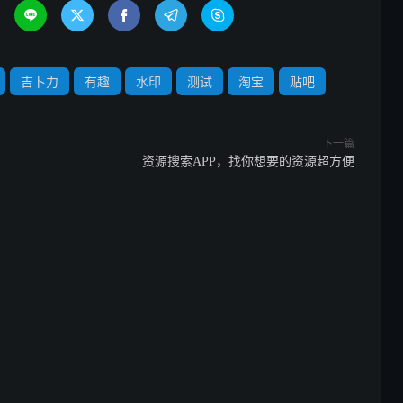





吉卜力
有趣
水印
测试
淘宝
贴吧
下一篇
资源搜索APP，找你想要的资源超方便