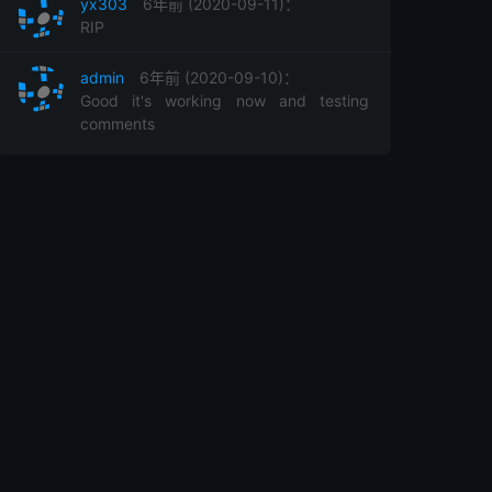
yx303
6年前 (2020-09-11)：
RIP
admin
6年前 (2020-09-10)：
Good it's working now and testing
comments