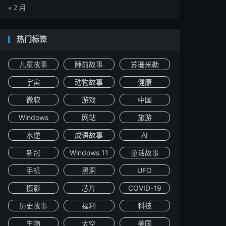
« 2 月
热门标签
儿童故事
睡前故事
苏珊米勒
宇宙
动物故事
健康
微软
游戏
中国
Windows
网站
旅游
水逆
成语故事
AI
新冠
Windows 11
童话故事
手机
黑洞
UFO
摄影
芯片
COVID-19
历史故事
福利
科技
生物
太空
美国