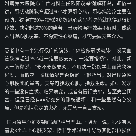
附属第六医院心血管内科主任欧阳茂举例解释说，通俗来
讲，冠状动脉狭窄超过50%才算冠心病，冠心病治疗主要在
预防，狭窄在50%-70%的多数冠心病患者吃药就能得到很好
疗效，狭窄超过70%的患者，当药物治疗效果不好时，或病
人出现心肌梗塞、不稳定性心绞痛，才需要做支架介入。
患者中有一个流行很广的说法，“体检做冠状动脉CT发现血
管狭窄超过75%就一定要放支架、一定要搭桥”。对此，胡
大一解释说，“要不要做支架，不取决于影像学上血管狭窄
程度，而取决于临床情况是否稳定。”他指出，对出现急性
心肌梗死的患者，支架可挽救心肌，挽救生命。如CT发现
的一些没有症状、临界病变，或者有慢行狭窄，甚至完全闭
塞，但是已经有非常充分的侧枝循坏，和一些虽然有心绞
痛、但是病情稳定的患者，无需急于盲目支架。
“国内滥用心脏支架问题已相当严重。”胡大一说，很少有人
需要3个以上心脏支架，除非手术过程中导致其他部位损伤