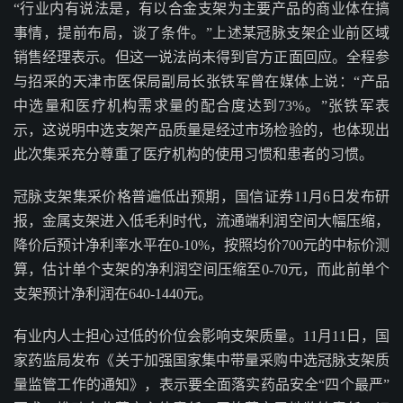
“行业内有说法是，有以合金支架为主要产品的商业体在搞
事情，提前布局，谈了条件。”上述某冠脉支架企业前区域
销售经理表示。但这一说法尚未得到官方正面回应。全程参
与招采的天津市医保局副局长张铁军曾在媒体上说：“产品
中选量和医疗机构需求量的配合度达到73%。”张铁军表
示，这说明中选支架产品质量是经过市场检验的，也体现出
此次集采充分尊重了医疗机构的使用习惯和患者的习惯。
冠脉支架集采价格普遍低出预期，国信证券11月6日发布研
报，金属支架进入低毛利时代，流通端利润空间大幅压缩，
降价后预计净利率水平在0-10%，按照均价700元的中标价测
算，估计单个支架的净利润空间压缩至0-70元，而此前单个
支架预计净利润在640-1440元。
有业内人士担心过低的价位会影响支架质量。11月11日，国
家药监局发布《关于加强国家集中带量采购中选冠脉支架质
量监管工作的通知》，表示要全面落实药品安全“四个最严”