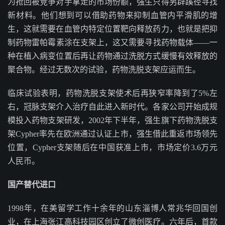
为抢回被竞争对手拿走的市场份额，强生只得另辟蹊径寻找
新材料。他们想到可以借助药物来抑制血管内平滑肌的增
生，这就需要在血管内特定位置靶向释放药力，也就是把抑
制药物雷帕霉素涂在支架上，这又需要寻找药物载体——一
种在植入病变位置后再让药物通过洗脱方式缓慢有效释放的
聚合物。经过无数次的试验，药物洗脱支架应运而生。
临床试验表明，药物洗脱支架使术后再狭窄率降到了5%左
右，冠脉支架介入治疗自此进入新时代。各家公司开始成规
模投入药物支架研发，2002年下半年，强生旗下药物洗脱支
架Cypher率先在欧洲通过认证上市，强生借此重返市场领先
位置，Cypher支架随后在中国获准上市，市场定价3.6万元
人民币。
国产替代进口
1998年，在美留学工作十余年的山东淄博人常兆华回国创
业，在上海张江高科技园区创立了微创医疗。六年后，首款