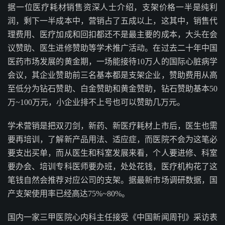
据一位医疗耗材销售资深人士介绍，支架价格一半是纯利
润，剩下一半成本中，营销占了五成以上，这其中，销售代
理费用、医疗加成和回扣都还不是最主要的成本，大头在会
议赞助、医生进修赞助等学术推广活动。在过去二十年中国
医药市场发展的黄金期，一场能接待10万人的国际心脏病学
会议，其企业赞助前三名基本都是支架企业，赞助费用从高
至低分为钻石赞助、白金赞助和黄金赞助，钻石赞助基本50
万~100万元，小企业排不上号也可以赞助几万元。
学术营销是把双刃剑，新药、新医疗耗材上市后，医生也需
要再培训，了解新产品用法、适应症，而医院不会为这笔必
要支出买单，而从医生和科室发展来看，个人要进修、科室
要办会、培训专科医师要办班，处处花钱，医疗机构花了这
笔钱自然会推荐对应公司的支架。据最新市场调研数据，国
产支架使用率已经高达75%~80%。
国内一家三甲医院心内科主任接受《中国新闻周刊》采访表