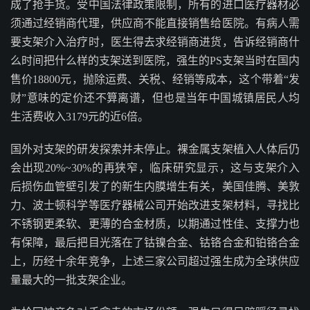
成了抢手货。受中国法律政策限制，所有的进口医疗器材必
须通过经销商代理，供应商不能直接销售给医院。有病人需
要支架介入治疗时，医生得去求经销商进货，告诉经销商什
么时间把什么样的支架送到医院，强生的PS支架当时在国内
售价18800元，抛除运费、关税、经销等成本，这个带着“发
财”意味的定价还不算离谱，但也是当年中国城镇居民人均
生活费收入3179元的近6倍。
国外对支架的研发探索并未停止。裸金属支架植入人体后仍
会出现20%~30%的再狭窄，临床研究显示，这与支架介入
后损伤血管壁引发了的新生内膜增生有关，美国佳腾、美敦
力、波士顿科学等医疗器械公司开始改进支架材料，寻找比
不锈钢更柔软、更薄的合金材质，以期通过性佳、支撑力也
有保障，最后把目光落在了钴镍合金、钴铬合金和铂铬合金
上，历经十余年竞争，上述三家公司超过强生成为全球供应
量最大的一批支架企业。