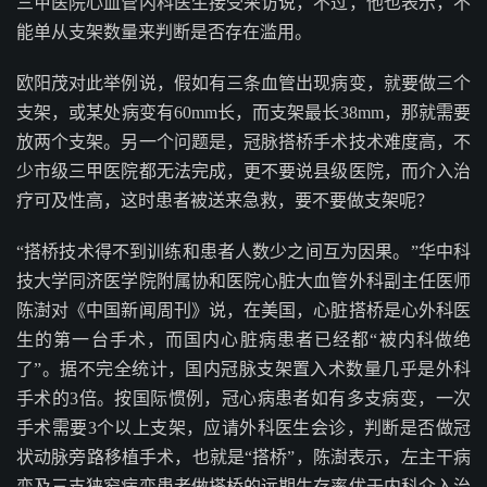
三甲医院心血管内科医生接受采访说，不过，他也表示，不
能单从支架数量来判断是否存在滥用。
欧阳茂对此举例说，假如有三条血管出现病变，就要做三个
支架，或某处病变有60mm长，而支架最长38mm，那就需要
放两个支架。另一个问题是，冠脉搭桥手术技术难度高，不
少市级三甲医院都无法完成，更不要说县级医院，而介入治
疗可及性高，这时患者被送来急救，要不要做支架呢？
“搭桥技术得不到训练和患者人数少之间互为因果。”华中科
技大学同济医学院附属协和医院心脏大血管外科副主任医师
陈澍对《中国新闻周刊》说，在美国，心脏搭桥是心外科医
生的第一台手术，而国内心脏病患者已经都“被内科做绝
了”。据不完全统计，国内冠脉支架置入术数量几乎是外科
手术的3倍。按国际惯例，冠心病患者如有多支病变，一次
手术需要3个以上支架，应请外科医生会诊，判断是否做冠
状动脉旁路移植手术，也就是“搭桥”，陈澍表示，左主干病
变及三支狭窄病变患者做搭桥的远期生存率优于内科介入治