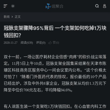




新闻
正文

冠脉支架骤降95%背后 一个支架如何吃掉1万块
钱回扣？
赞(
)
2020-11-27
阅读(
639
)
评论(0)

0
双十一前，一场让医疗耗材企业倍感“肉疼”的砍价战尘埃落
定。11月5日上午10点，冠脉支架全国集采结果在天津市陈
塘区科技商务区服务中心一间会议室内公布。“这个价格太
可怕了！”随着门外医药代表的惊叹，报价最低的10个产品
已经出炉，涉及中外共8家企业，冠脉支架从均价1.3万元下
降至中位价700元左右，平均降幅94.6%。
有人说医生装一个支架吃1万块钱回扣。在心血管内科工作