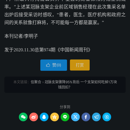
率。”上述某冠脉支架企业前区域销售经理在此次集采名单
出炉后接受采访时感叹，“患者，医生，医疗机构和政府之
间的关系就像打麻将，不可能每一方都是赢家。”
本刊记者/李明子
发于2020.11.30总第974期《中国新闻周刊》
赞(
)
打赏

0
本文链接：
信聚合
»
冠脉支架骤降95%背后 一个支架如何吃掉1万块
钱回扣？
分享到








