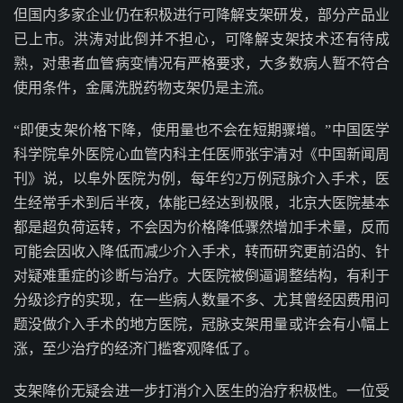
但国内多家企业仍在积极进行可降解支架研发，部分产品业
已上市。洪涛对此倒并不担心，可降解支架技术还有待成
熟，对患者血管病变情况有严格要求，大多数病人暂不符合
使用条件，金属洗脱药物支架仍是主流。
“即便支架价格下降，使用量也不会在短期骤增。”中国医学
科学院阜外医院心血管内科主任医师张宇清对《中国新闻周
刊》说，以阜外医院为例，每年约2万例冠脉介入手术，医
生经常手术到后半夜，体能已经达到极限，北京大医院基本
都是超负荷运转，不会因为价格降低骤然增加手术量，反而
可能会因收入降低而减少介入手术，转而研究更前沿的、针
对疑难重症的诊断与治疗。大医院被倒逼调整结构，有利于
分级诊疗的实现，在一些病人数量不多、尤其曾经因费用问
题没做介入手术的地方医院，冠脉支架用量或许会有小幅上
涨，至少治疗的经济门槛客观降低了。
支架降价无疑会进一步打消介入医生的治疗积极性。一位受