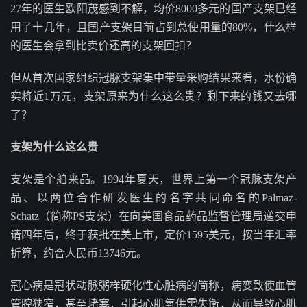
27年的医生欧阳茂感到不解，均价8000多元的国产支架已经
用了十几年，且国产支架目前占到总使用量的80%，什么样
的医生会拿到比卖价还高的支架回扣？
但从首次国家组织冠脉支架集中带量采购结果来看，水份确
实将近1万元，支架原来为什么这么贵？剩下来的钱又去哪
了？
支架为什么这么贵
支架是个舶来品。1994年夏天，世界上第一个冠脉支架产
品、以两位合作研发医生的名字共同命名的Palmaz-
Schatz（简称PS支架）在向美国食品药品监督管理局递交申
请四年后，终于获批在美上市，定价1595美元，按当年汇率
折算，约合人民币13746元。
冠心病是冠状动脉粥样硬化性心脏病的简称，病变致使血管
管腔狭窄，甚至堵塞，引起心肌氧供需失衡，从而导致心肌