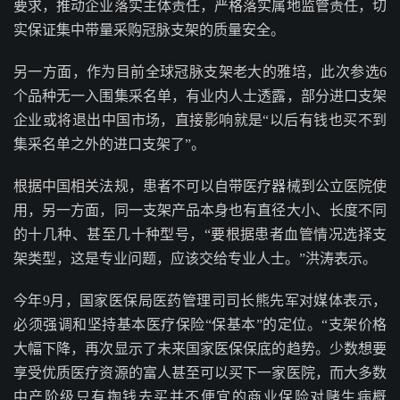
要求，推动企业落实主体责任，严格落实属地监管责任，切
实保证集中带量采购冠脉支架的质量安全。
另一方面，作为目前全球冠脉支架老大的雅培，此次参选6
个品种无一入围集采名单，有业内人士透露，部分进口支架
企业或将退出中国市场，直接影响就是“以后有钱也买不到
集采名单之外的进口支架了”。
根据中国相关法规，患者不可以自带医疗器械到公立医院使
用，另一方面，同一支架产品本身也有直径大小、长度不同
的十几种、甚至几十种型号，“要根据患者血管情况选择支
架类型，这是专业问题，应该交给专业人士。”洪涛表示。
今年9月，国家医保局医药管理司司长熊先军对媒体表示，
必须强调和坚持基本医疗保险“保基本”的定位。“支架价格
大幅下降，再次显示了未来国家医保保底的趋势。少数想要
享受优质医疗资源的富人甚至可以买下一家医院，而大多数
中产阶级只有掏钱去买并不便宜的商业保险对赌生病概