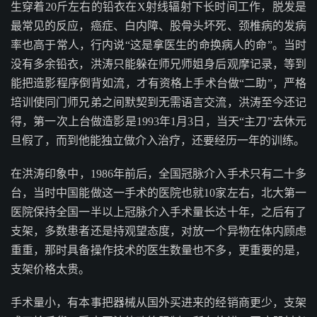
生穿着20斤左右的铅衣在X射线辐射下长时间工作，脱发是
最常见的反应，癌症、白内障、股骨头坏死、颈椎病的发病
率也高于常人，行内说“这是拿医生的命换病人的命”。当时
没有多余铅衣，洪涛只能躲在师兄师姐身后观摩记录，等到
能把造影程序倒背如流，才有资格上手术台做“二助”，严格
培训使同门师兄弟之间默契到无需语言交流，洪涛至今还记
得，第一次上台做造影是1993年1月3日，当天“主刀”去休元
旦假了，而到他能独立做介入治疗，还要经历一年的训练。
在洪涛印象中，1986年前后，全国冠脉介入手术只有二十多
台，当时中国能做这一手术的医院也就10家左右，北大第一
医院保持全国一半以上冠脉介入手术量长达十年，之后有了
支架，多数患者还是持观望态度，对放一个异物在体内顾虑
重重，那时具备操作技术的医生数量也不多，更重要的是，
支架价格太贵。
手术量小，有本事把器械从国外买进来的经销商更少，支架