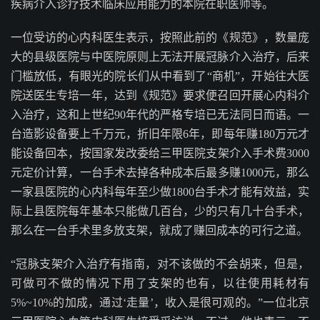
疾病介入诊疗技术临床应用能力的本院在职医师等。
一位受访的心内科医生表示，按照此前的《规范》，数量庞
大的县级医院与中医院原则上无法开展冠脉介入治疗，后来
门槛放低，有眼光的院长们从中看到了“商机”，开始往大医
院送医生专培一年，达到《规范》要求便召回开展心内科介
入治疗，这和上世纪90年代的严格专培已无法同日而语。一
台造影设备要上千万元，折旧年限6年，即每年赚180万元才
能设备回本，按国家发改委给三甲医院支架介入手术费3000
元定价计算，一台手术去掉各种成本后最多赚1000元，那么
一家县医院的心内科每年至少做1800台手术才能有效益，实
际上县医院每年基本只能做几百台，少的只有几十台手术，
那么在一台手术里多放支架，就成了赚回成本的可行之道。
“冠脉支架介入治疗有指南，对不该做的不会胡来，但是，
可做可不做的情况下用了支架的也有，以往使用耗材有
5%~10%的加成，通过‘走量’，收入是很可观的。”一位北京