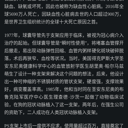
缺血、缺氧或坏死，因此也被称为缺血性心脏病。2016年全
球5690万人死亡，因缺血性心脏病去世的人口超过900万，
是世界卫生组织统计的全球十大死亡原因之首。
1977年，球囊导管先于支架应用于临床，被视为冠心病介入
治疗的起始。但球囊导管是“瞬时性使用”，将堵塞血管撑开
后撤走，易出现动脉弹性回缩、血管内粥样硬化斑块破碎脱
落，术后再狭窄、血栓等状况。当时，美国得克萨斯大学圣
安东尼奥健康科学中心的血管放射学医生胡里奥·帕尔马兹
萌生了设计一种支架来解决这个问题的想法，后来，他设计
出一种可伸缩的不锈钢材质的管状支架，硬度强，支撑效果
好，病变覆盖率高。1985年，他和当时同在圣安东尼奥的布
鲁克陆军医疗中心医生理查德·沙茨一起做了动物临床试
验，在狗的冠状动脉植入了这一支架，两年后，在强生公司
的资助下，二人成功在人类冠状动脉植入支架。
PS支架上市后一度供不应求，使用量超过百万，直接奠定了