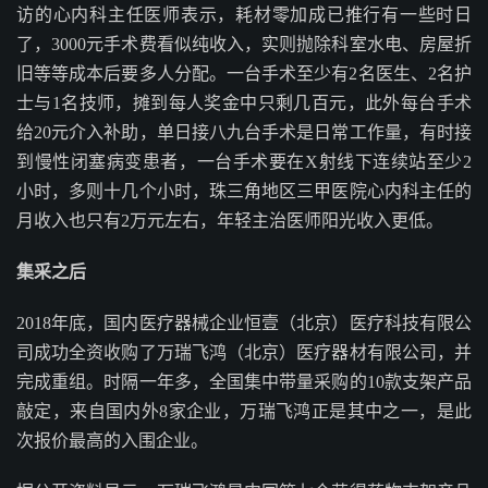
访的心内科主任医师表示，耗材零加成已推行有一些时日
了，3000元手术费看似纯收入，实则抛除科室水电、房屋折
旧等等成本后要多人分配。一台手术至少有2名医生、2名护
士与1名技师，摊到每人奖金中只剩几百元，此外每台手术
给20元介入补助，单日接八九台手术是日常工作量，有时接
到慢性闭塞病变患者，一台手术要在X射线下连续站至少2
小时，多则十几个小时，珠三角地区三甲医院心内科主任的
月收入也只有2万元左右，年轻主治医师阳光收入更低。
集采之后
2018年底，国内医疗器械企业恒壹（北京）医疗科技有限公
司成功全资收购了万瑞飞鸿（北京）医疗器材有限公司，并
完成重组。时隔一年多，全国集中带量采购的10款支架产品
敲定，来自国内外8家企业，万瑞飞鸿正是其中之一，是此
次报价最高的入围企业。