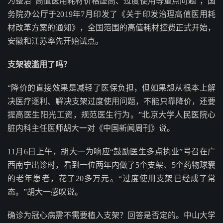
为整治“高值医用耗材价格虚高、过度使用等重点问题”，国
务院办公厅于2019年7月印发了《关于印发治理高值医用耗
材改革方案的通知》，全国范围的高值耗材控费正式开始，
安徽和江苏率先开始试点。
支架被滥用了吗？
“降价的直接效果是减轻了医保负担，但如果想从根本上解
决医疗逐利、解决支架过度使用问题，不能只靠降价，还要
提高医生阳光工资，规范医生行为。”北京大学人民医院心
脏内科主任医师胡大一对《中国新闻周刊》说。
11月6日上午，胡大一为响应“鼓励医生多点执业”号召在广
西南宁出诊时，看到一位两年内做了5个支架、5个药物球囊
的老年患者，花了20多万元。“过度使用支架已经成了常
态。”胡大一感叹说。
确诊为冠心病需不需要植入支架？回答是否定的。中山大学